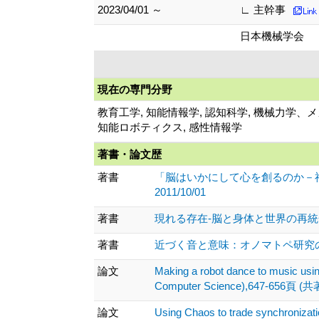
2023/04/01 ～
∟ 主幹事
日本機械学会
現在の専門分野
教育工学, 知能情報学, 認知科学, 機械力学
知能ロボティクス, 感性情報学
著書・論文歴
著書
「脳はいかにして心を創るのか－神
2011/10/01
著書
現れる存在-脳と身体と世界の再統合 、 (
著書
近づく音と意味：オノマトペ研究の射程 、,
論文
Making a robot dance to music usin
Computer Science),647-656頁 (共著
論文
Using Chaos to trade synchronizat