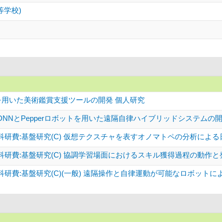
等学校)
価を用いた美術鑑賞支援ツールの開発 個人研究
NNとPepperロボットを用いた遠隔自律ハイブリッドシステムの開発
科研費:基盤研究(C) 仮想テクスチャを表すオノマトペの分析によ
科研費:基盤研究(C) 協調学習場面におけるスキル獲得過程の動作
研費:基盤研究(C)(一般) 遠隔操作と自律運動が可能なロボット