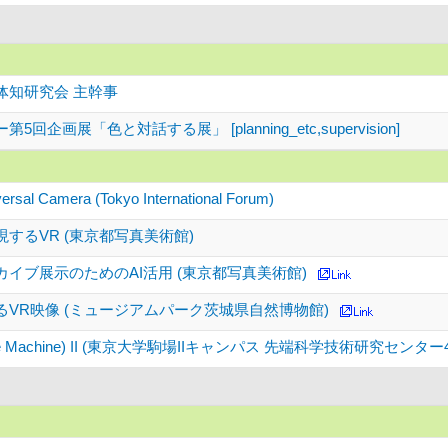
体知研究会 主幹事
回企画展「色と対話する展」 [planning_etc,supervision]
ersal Camera (Tokyo International Forum)
するVR (東京都写真美術館)
イブ展示のためのAI活用 (東京都写真美術館)
VR映像 (ミュージアムパーク茨城県自然博物館)
Time Machine) II (東京大学駒場IIキャンパス 先端科学技術研究センタ