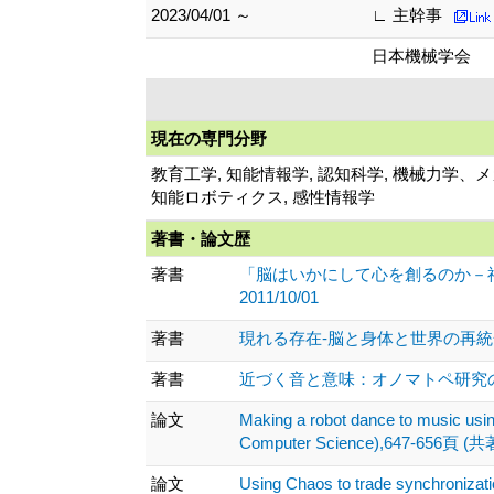
2023/04/01 ～
∟ 主幹事
日本機械学会
現在の専門分野
教育工学, 知能情報学, 認知科学, 機械力学
知能ロボティクス, 感性情報学
著書・論文歴
著書
「脳はいかにして心を創るのか－神
2011/10/01
著書
現れる存在-脳と身体と世界の再統合 、 (
著書
近づく音と意味：オノマトペ研究の射程 、,
論文
Making a robot dance to music usin
Computer Science),647-656頁 (共著
論文
Using Chaos to trade synchronizat