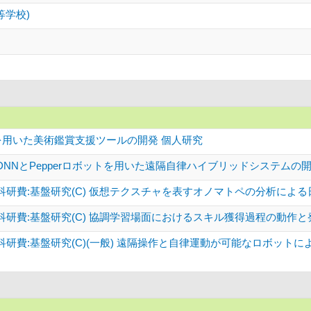
等学校)
価を用いた美術鑑賞支援ツールの開発 個人研究
NNとPepperロボットを用いた遠隔自律ハイブリッドシステムの開発
科研費:基盤研究(C) 仮想テクスチャを表すオノマトペの分析によ
科研費:基盤研究(C) 協調学習場面におけるスキル獲得過程の動作
研費:基盤研究(C)(一般) 遠隔操作と自律運動が可能なロボット