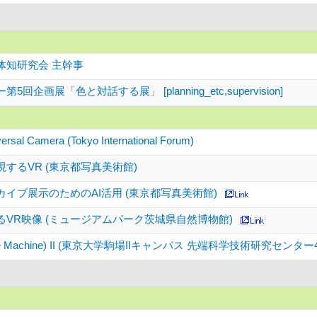
体知研究会 主幹事
回企画展「色と対話する展」 [planning_etc,supervision]
ersal Camera (Tokyo International Forum)
するVR (東京都写真美術館)
イブ展示のためのAI活用 (東京都写真美術館)
VR映像 (ミュージアムパーク茨城県自然博物館)
Time Machine) II (東京大学駒場IIキャンパス 先端科学技術研究センタ