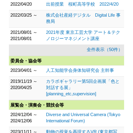
2022/04/20
出前授業 桜町高等学校 2022/4/20
2022/03/25 ～
株式会社産経デジタル Digital Life 事
務局
2021/08/01 ～
2021年度 東京工芸大学 アート＆テク
2021/08/01
ノロジーマネジメント講座
全件表示（50件）
委員会・協会等
2023/04/01 ～
人工知能学会身体知研究会 主幹事
2019/11/19 ～
カラボギャラリー第5回企画展「色と
2020/04/25
対話する展」
[planning_etc,supervision]
展覧会・演奏会・競技会等
2024/12/04 ～
Diverse and Universal Camera (Tokyo
2024/12/06
International Forum)
2023/11/11 ～
動物の視覚を再現するVR (東京都写