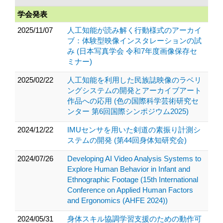
学会発表
2025/11/07
人工知能が読み解く行動様式のアーカイ
ブ：体験型映像インスタレーションの試
み (日本写真学会 令和7年度画像保存セ
ミナー)
2025/02/22
人工知能を利用した民族誌映像のラベリ
ングシステムの開発とアーカイブアート
作品への応用 (色の国際科学芸術研究セ
ンター 第6回国際シンポジウム2025)
2024/12/22
IMUセンサを用いた剣道の素振り計測シ
ステムの開発 (第44回身体知研究会)
2024/07/26
Developing AI Video Analysis Systems to
Explore Human Behavior in Infant and
Ethnographic Footage (15th International
Conference on Applied Human Factors
and Ergonomics (AHFE 2024))
2024/05/31
身体スキル協調学習支援のための動作可