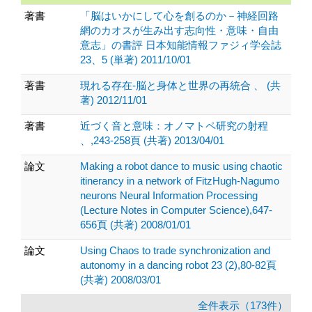
著書
「脳はいかにして心を創るのか－神経回路
網のカオスが生み出す志向性・意味・自由
意志」の書評 日本知能情報ファジィ学会誌
23、5 (単著) 2011/10/01
著書
現れる存在-脳と身体と世界の再統合 、 (共
著) 2012/11/01
著書
近づく音と意味：オノマトペ研究の射程
、,243-258頁 (共著) 2013/04/01
論文
Making a robot dance to music using chaotic
itinerancy in a network of FitzHugh-Nagumo
neurons Neural Information Processing
(Lecture Notes in Computer Science),647-
656頁 (共著) 2008/01/01
論文
Using Chaos to trade synchronization and
autonomy in a dancing robot 23 (2),80-82頁
(共著) 2008/03/01
全件表示（173件）