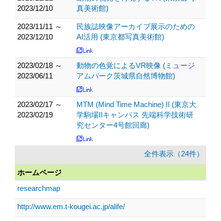
2023/12/10
真美術館)
2023/11/11 ～
民族誌映像アーカイブ展示のための
2023/12/10
AI活用 (東京都写真美術館)
2023/02/18 ～
動物の色覚によるVR映像 (ミュージ
2023/06/11
アムパーク茨城県自然博物館)
2023/02/17 ～
MTM (Mind Time Machine) II (東京大
2023/02/19
学駒場IIキャンパス 先端科学技術研
究センター4号館回廊)
全件表示（24件）
ホームページ
researchmap
http://www.em.t-kougei.ac.jp/alife/