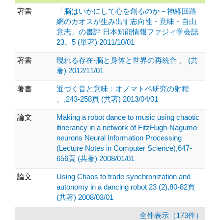
著書
「脳はいかにして心を創るのか－神経回路
網のカオスが生み出す志向性・意味・自由
意志」の書評 日本知能情報ファジィ学会誌
23、5 (単著) 2011/10/01
著書
現れる存在-脳と身体と世界の再統合 、 (共
著) 2012/11/01
著書
近づく音と意味：オノマトペ研究の射程
、,243-258頁 (共著) 2013/04/01
論文
Making a robot dance to music using chaotic
itinerancy in a network of FitzHugh-Nagumo
neurons Neural Information Processing
(Lecture Notes in Computer Science),647-
656頁 (共著) 2008/01/01
論文
Using Chaos to trade synchronization and
autonomy in a dancing robot 23 (2),80-82頁
(共著) 2008/03/01
全件表示（173件）