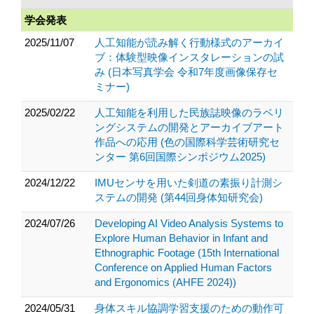
学会発表
2025/11/07
人工知能が読み解く行動様式のアーカイ
ブ：体験型映像インスタレーションの試
み (日本写真学会 令和7年度画像保存セ
ミナー)
2025/02/22
人工知能を利用した民族誌映像のラベリ
ングシステムの開発とアーカイブアート
作品への応用 (色の国際科学芸術研究セ
ンター 第6回国際シンポジウム2025)
2024/12/22
IMUセンサを用いた剣道の素振り計測シ
ステムの開発 (第44回身体知研究会)
2024/07/26
Developing AI Video Analysis Systems to
Explore Human Behavior in Infant and
Ethnographic Footage (15th International
Conference on Applied Human Factors
and Ergonomics (AHFE 2024))
2024/05/31
身体スキル協調学習支援のための動作可