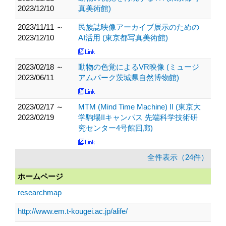
2023/12/10
真美術館)
2023/11/11 ～
民族誌映像アーカイブ展示のための
2023/12/10
AI活用 (東京都写真美術館)
2023/02/18 ～
動物の色覚によるVR映像 (ミュージ
2023/06/11
アムパーク茨城県自然博物館)
2023/02/17 ～
MTM (Mind Time Machine) II (東京大
2023/02/19
学駒場IIキャンパス 先端科学技術研
究センター4号館回廊)
全件表示（24件）
ホームページ
researchmap
http://www.em.t-kougei.ac.jp/alife/