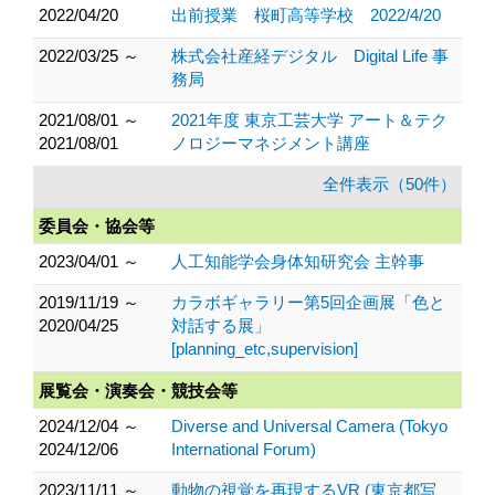
2022/04/20
出前授業 桜町高等学校 2022/4/20
2022/03/25 ～
株式会社産経デジタル Digital Life 事
務局
2021/08/01 ～
2021年度 東京工芸大学 アート＆テク
2021/08/01
ノロジーマネジメント講座
全件表示（50件）
委員会・協会等
2023/04/01 ～
人工知能学会身体知研究会 主幹事
2019/11/19 ～
カラボギャラリー第5回企画展「色と
2020/04/25
対話する展」
[planning_etc,supervision]
展覧会・演奏会・競技会等
2024/12/04 ～
Diverse and Universal Camera (Tokyo
2024/12/06
International Forum)
2023/11/11 ～
動物の視覚を再現するVR (東京都写