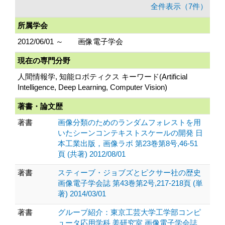
全件表示（7件）
所属学会
2012/06/01 ～
画像電子学会
現在の専門分野
人間情報学, 知能ロボティクス キーワード(Artificial
Intelligence, Deep Learning, Computer Vision)
著書・論文歴
著書
画像分類のためのランダムフォレストを用
いたシーンコンテキストスケールの開発 日
本工業出版，画像ラボ 第23巻第8号,46-51
頁 (共著) 2012/08/01
著書
スティーブ・ジョブズとピクサー社の歴史
画像電子学会誌 第43巻第2号,217-218頁 (単
著) 2014/03/01
著書
グループ紹介：東京工芸大学工学部コンピ
ュータ応用学科 姜研究室 画像電子学会誌