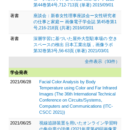
第44巻第4号,712-713頁 (単著) 2015/09/01
著書
座談会：新春女性理事座談会ー女性研究者
の仕事と家庭ー 画像電子学会誌 第45巻第1
号,216-218頁 (共著) 2016/03/01
著書
深層学習に基づいた屋外大型駐車場の 空き
スペースの検出 日本工業出版，画像ラボ
第32巻第3号,56-63頁 (単著) 2021/03/01
全件表示（93件）
学会発表
2021/06/28
Facial Color Analysis by Body
Temperature using Color and Far Infrared
Images (The 36th International Technical
Conference on Circuits/Systems,
Computers and Communications (ITC-
CSCC 2021))
2021/06/25
視線追跡装置を用いたオンライン学習時
の集中度の評価 (2021年度第49回画像電