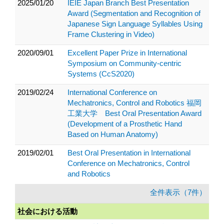
2025/01/20
IEIE Japan Branch Best Presentation
Award (Segmentation and Recognition of
Japanese Sign Language Syllables Using
Frame Clustering in Video)
2020/09/01
Excellent Paper Prize in International
Symposium on Community-centric
Systems (CcS2020)
2019/02/24
International Conference on
Mechatronics, Control and Robotics 福岡
工業大学 Best Oral Presentation Award
(Development of a Prosthetic Hand
Based on Human Anatomy)
2019/02/01
Best Oral Presentation in International
Conference on Mechatronics, Control
and Robotics
全件表示（7件）
社会における活動