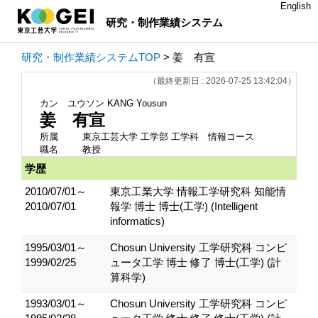
English
研究・制作業績システム
研究・制作業績システムTOP
> 姜 有宣
（最終更新日 : 2026-07-25 13:42:04）
カン ユウソン
KANG Yousun
姜 有宣
所属
東京工芸大学 工学部 工学科 情報コース
職名
教授
学歴
2010/07/01～
東京工業大学 情報工学研究科 知能情
2010/07/01
報学 博士 博士(工学) (Intelligent
informatics)
1995/03/01～
Chosun University 工学研究科 コンピ
1999/02/25
ュータ工学 博士 修了 博士(工学) (計
算科学)
1993/03/01～
Chosun University 工学研究科 コンピ