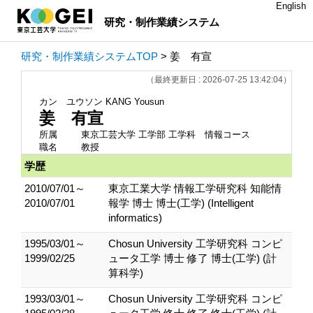
English
研究・制作業績システム
研究・制作業績システムTOP
> 姜 有宣
（最終更新日 : 2026-07-25 13:42:04）
カン ユウソン
KANG Yousun
姜 有宣
所属
東京工芸大学 工学部 工学科 情報コース
職名
教授
学歴
2010/07/01～
東京工業大学 情報工学研究科 知能情
2010/07/01
報学 博士 博士(工学) (Intelligent
informatics)
1995/03/01～
Chosun University 工学研究科 コンピ
1999/02/25
ュータ工学 博士 修了 博士(工学) (計
算科学)
1993/03/01～
Chosun University 工学研究科 コンピ