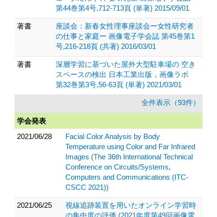
第44巻第4号,712-713頁 (単著) 2015/09/01
著書
座談会：新春女性理事座談会ー女性研究者
の仕事と家庭ー 画像電子学会誌 第45巻第1
号,216-218頁 (共著) 2016/03/01
著書
深層学習に基づいた屋外大型駐車場の 空き
スペースの検出 日本工業出版，画像ラボ
第32巻第3号,56-63頁 (単著) 2021/03/01
全件表示（93件）
学会発表
2021/06/28
Facial Color Analysis by Body
Temperature using Color and Far Infrared
Images (The 36th International Technical
Conference on Circuits/Systems,
Computers and Communications (ITC-
CSCC 2021))
2021/06/25
視線追跡装置を用いたオンライン学習時
の集中度の評価 (2021年度第49回画像電