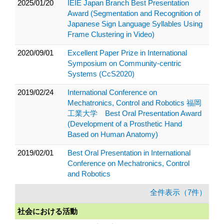
2025/01/20
IEIE Japan Branch Best Presentation
Award (Segmentation and Recognition of
Japanese Sign Language Syllables Using
Frame Clustering in Video)
2020/09/01
Excellent Paper Prize in International
Symposium on Community-centric
Systems (CcS2020)
2019/02/24
International Conference on
Mechatronics, Control and Robotics 福岡
工業大学 Best Oral Presentation Award
(Development of a Prosthetic Hand
Based on Human Anatomy)
2019/02/01
Best Oral Presentation in International
Conference on Mechatronics, Control
and Robotics
全件表示（7件）
社会における活動