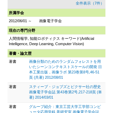
全件表示（7件）
所属学会
2012/06/01 ～
画像電子学会
現在の専門分野
人間情報学, 知能ロボティクス キーワード(Artificial
Intelligence, Deep Learning, Computer Vision)
著書・論文歴
著書
画像分類のためのランダムフォレストを用
いたシーンコンテキストスケールの開発 日
本工業出版，画像ラボ 第23巻第8号,46-51
頁 (共著) 2012/08/01
著書
スティーブ・ジョブズとピクサー社の歴史
画像電子学会誌 第43巻第2号,217-218頁 (単
著) 2014/03/01
著書
グループ紹介：東京工芸大学工学部コンピ
ュータ応用学科 姜研究室 画像電子学会誌