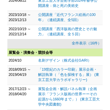
2024/06/22
東京工芸大学芸術学部2024年春季公
開講座：病と死の美術史
2023/10/18 ～
公開講座「近代フランス絵画の100
2023/12/13
年」（連続講座、全5回）
2022/10/19 ～
公開講座「西洋版画の歴史とその魅
2022/12/14
力」（連続講座、全５回）
全件表示（16件）
展覧会・演奏会・競技会等
2024/10
名刺デザイン（株式会社GARI）
2018/09/15 ～
「19世紀のカラー印刷」展示企画・
2019/04/19
解説執筆（「色を探検する」展） (東
京工芸大学カラボギャラリー)
2017/12/23 ～
展覧会企画・解説パネル執筆（企画
2018/04/20
展示「フランス版画の世界ーーその
起源から1660年まで」） (東京工芸大
学中央図書館)