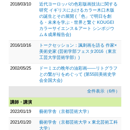
2018/03/10
近代ヨーロッパの色彩版画技法に関する
研究 イギリスにおけるカラー木口木版
の誕生とその展開 (「色」で明日を創
る・未来を学ぶ・世界と繋ぐ KOUGEI
カラーサイエンス＆アート シンポジウ
ム＆成果報告会)
2016/10/16
トークセッション：諷刺画を語る 作家×
美術史家 (芸術学部フェスタ2016（東京
工芸大学芸術学部）)
2002/05/25
ドーミエの晩年の油彩画――リトグラフ
との繋がりをめぐって (第55回美術史学
会全国大会)
全件表示（6件）
講師・講演
2022/01/19
藝術学舎（京都芸術大学）
2021/01/20
藝術学舎（京都芸術大学 x 東北芸術工科
大学）