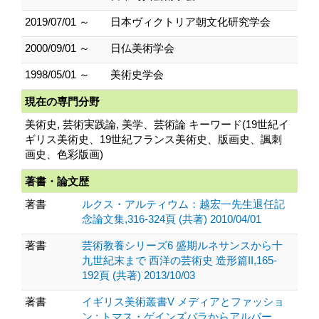
2019/07/01 ～
日本ヴィクトリア朝文化研究学会
2000/09/01 ～
日仏美術学会
1998/05/01 ～
美術史学会
現在の専門分野
美術史, 芸術実践論, 美学、芸術論 キーワード(19世紀イ
ギリス美術史、19世紀フランス美術史、版画史、諷刺
画史、色彩版画)
著書・論文歴
著書
ルクス・アルティウム：越宏一先生退任記
念論文集,316-324頁 (共著) 2010/04/01
著書
芸術教養シリーズ6 盛期ルネサンスから十
九世紀末まで 西洋の芸術史 造形篇II,165-
192頁 (共著) 2013/10/03
著書
イギリス美術叢書V メディアとファッショ
ン : トマス・ゲインズバラからアルバー