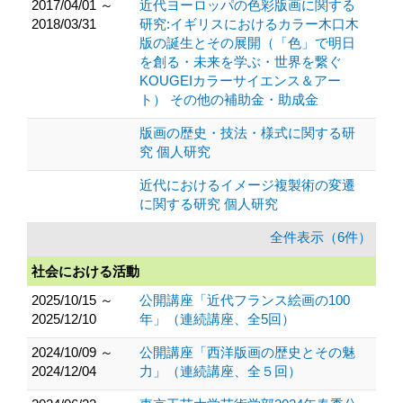
2017/04/01 ～
近代ヨーロッパの色彩版画に関する
2018/03/31
研究:イギリスにおけるカラー木口木
版の誕生とその展開（「色」で明日
を創る・未来を学ぶ・世界を繋ぐ
KOUGEIカラーサイエンス＆アー
ト） その他の補助金・助成金
版画の歴史・技法・様式に関する研
究 個人研究
近代におけるイメージ複製術の変遷
に関する研究 個人研究
全件表示（6件）
社会における活動
2025/10/15 ～
公開講座「近代フランス絵画の100
2025/12/10
年」（連続講座、全5回）
2024/10/09 ～
公開講座「西洋版画の歴史とその魅
2024/12/04
力」（連続講座、全５回）