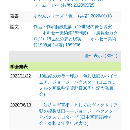
ト・ムーアへ (共著) 2020/09/25
著書
ずかんシリーズ「色」 (共著) 2026/01/13
論文
作品・作家解説翻訳（19世紀の夢と現実
――オルセー美術館1999展） （展覧会カタ
ログ）19世紀の夢と現実――オルセー美術
館1999展 (単著) 1999/06
全件表示（30件）
学会発表
2023/11/22
19世紀のカラー印刷：色彩版画のパイオ
ニア、ジョージ・バクスター (コニカミ
ノルタ画像科学奨励賞30周年記念発表
会)
2020/06/13
「対抗＝写真術」としてのヴィクトリア
朝の複製版画――ジョージ・バクスター
とバクステロタイプ (日本写真芸術学
会・令和２年度年次大会)