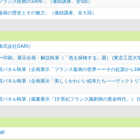
フランス絵画の100年」（連続講座、全5回）
版画の歴史とその魅力」（連続講座、全５回）
式会社GARI）
ラー印刷」展示企画・解説執筆（「色を探検する」展） (東京工芸大
説パネル執筆（企画展示「フランス版画の世界ーーその起源から166
説パネル執筆（企画展示「美しくかわいい絵本たち――ヴィクトリア
説パネル執筆（蔵書展示「19 世紀フランス諷刺画の黄金時代」） (
ff/