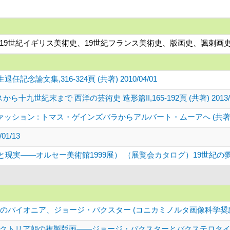
ド(19世紀イギリス美術史、19世紀フランス美術史、版画史、諷刺画
論文集,316-324頁 (共著) 2010/04/01
九世紀末まで 西洋の芸術史 造形篇II,165-192頁 (共著) 2013/1
ション : トマス・ゲインズバラからアルバート・ムーアへ (共著) 202
1/13
実――オルセー美術館1999展） （展覧会カタログ）19世紀の夢と現実
のパイオニア、ジョージ・バクスター (コニカミノルタ画像科学奨励
クトリア朝の複製版画――ジョージ・バクスターとバクステロタイプ