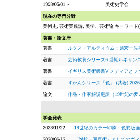
1998/05/01 ～
美術史学会
現在の専門分野
美術史, 芸術実践論, 美学、芸術論 キーワー
著書・論文歴
著書
ルクス・アルティウム：越宏一先生退任記念
著書
芸術教養シリーズ6 盛期ルネサンスから十
著書
イギリス美術叢書V メディアとファッ
著書
ずかんシリーズ「色」 (共著) 2026/0
論文
作品・作家解説翻訳（19世紀の夢と現
学会発表
2023/11/22
19世紀のカラー印刷：色彩版画
2020/06/13
「対抗＝写真術」としてのヴィ