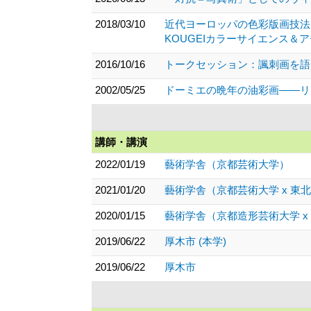
2018/03/10
近代ヨーロッパの色彩版画技法
KOUGEIカラーサイエンス＆
2016/10/16
トークセッション：諷刺画を語る
2002/05/25
ドーミエの晩年の油彩画――リト
講師・講演
2022/01/19
藝術学舎（京都芸術大学）
2021/01/20
藝術学舎（京都芸術大学 x 東
2020/01/15
藝術学舎（京都造形芸術大学 x
2019/06/22
厚木市 (本学)
2019/06/22
厚木市