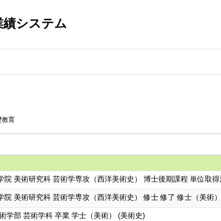
業績システム
礎教育
学院 美術研究科 芸術学専攻（西洋美術史） 博士後期課程 単位取
院 美術研究科 芸術学専攻（西洋美術史） 修士 修了 修士（美術） 
術学部 芸術学科 卒業 学士（美術） (美術史)