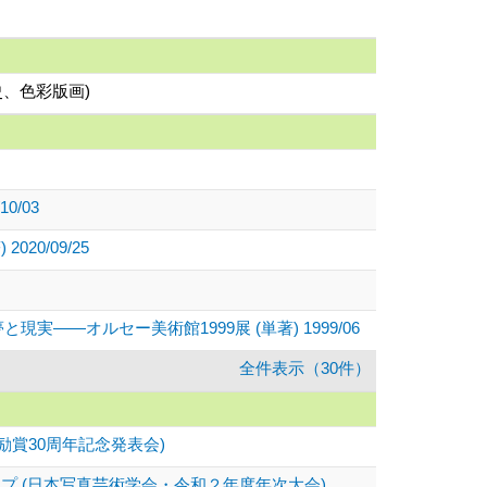
史、色彩版画)
0/03
0/09/25
――オルセー美術館1999展 (単著) 1999/06
全件表示（30件）
賞30周年記念発表会)
 (日本写真芸術学会・令和２年度年次大会)