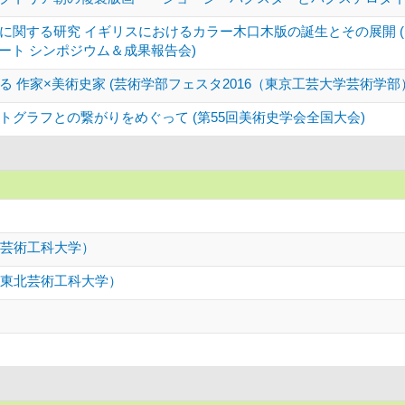
に関する研究 イギリスにおけるカラー木口木版の誕生とその展開 
アート シンポジウム＆成果報告会)
 作家×美術史家 (芸術学部フェスタ2016（東京工芸大学芸術学部
グラフとの繋がりをめぐって (第55回美術史学会全国大会)
北芸術工科大学）
 東北芸術工科大学）