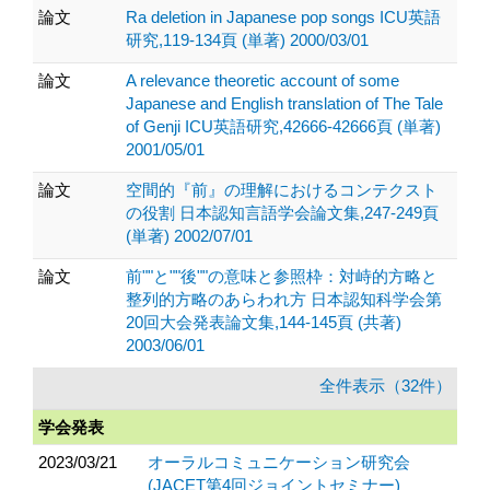
論文
Ra deletion in Japanese pop songs ICU英語
研究,119-134頁 (単著) 2000/03/01
論文
A relevance theoretic account of some
Japanese and English translation of The Tale
of Genji ICU英語研究,42666-42666頁 (単著)
2001/05/01
論文
空間的『前』の理解におけるコンテクスト
の役割 日本認知言語学会論文集,247-249頁
(単著) 2002/07/01
論文
前""と""後""の意味と参照枠：対峙的方略と
整列的方略のあらわれ方 日本認知科学会第
20回大会発表論文集,144-145頁 (共著)
2003/06/01
全件表示（32件）
学会発表
2023/03/21
オーラルコミュニケーション研究会
(JACET第4回ジョイントセミナー)