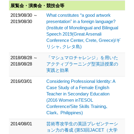
展覧会・演奏会・競技会等
2019/08/30 ～
What constitutes “a good artwork
2019/08/30
presentation" in a foreign language?
(Institute of Monolingual and Bilingual
Speech 2019(Great Arsenali
Conference Center, Crete, Greece)/ギ
リシャ､クレタ島)
2018/08/28 ～
「マシュマロチャレンジ」を用いた
2018/08/28
アクティブラーニング型英語授業の
実践と効果
2016/03/01
Considering Professional Identity: A
Case Study of a Female English
Teacher in Secondary Education
(2016 Women inTESOL
Conference/Site Skills Training､
Clark､ Philippines)
2014/08/01
芸術専攻学生の英語プレゼンテーシ
ョン力の養成 (第53回JACET（大学