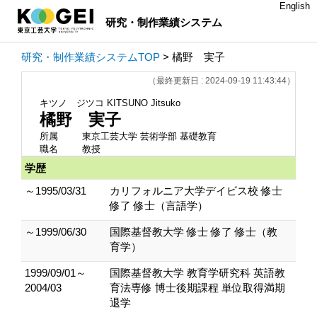
English
研究・制作業績システム
研究・制作業績システムTOP
> 橘野 実子
（最終更新日 : 2024-09-19 11:43:44）
キツノ ジツコ
KITSUNO Jitsuko
橘野 実子
所属
東京工芸大学 芸術学部 基礎教育
職名
教授
学歴
～1995/03/31
カリフォルニア大学デイビス校 修士
修了 修士（言語学）
～1999/06/30
国際基督教大学 修士 修了 修士（教
育学）
1999/09/01～
国際基督教大学 教育学研究科 英語教
2004/03
育法専修 博士後期課程 単位取得満期
退学