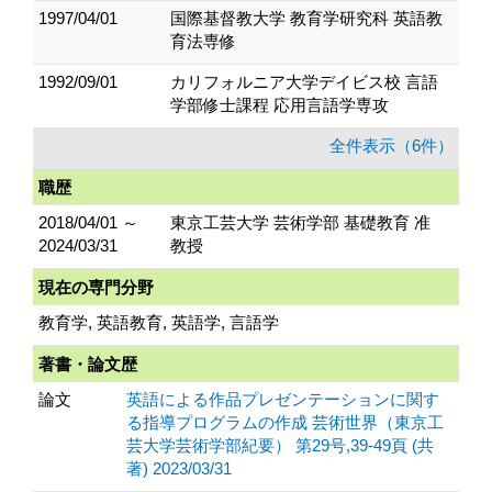
1997/04/01
国際基督教大学 教育学研究科 英語教
育法専修
1992/09/01
カリフォルニア大学デイビス校 言語
学部修士課程 応用言語学専攻
全件表示（6件）
職歴
2018/04/01 ～
東京工芸大学 芸術学部 基礎教育 准
2024/03/31
教授
現在の専門分野
教育学, 英語教育, 英語学, 言語学
著書・論文歴
論文
英語による作品プレゼンテーションに関す
る指導プログラムの作成 芸術世界（東京工
芸大学芸術学部紀要） 第29号,39-49頁 (共
著) 2023/03/31