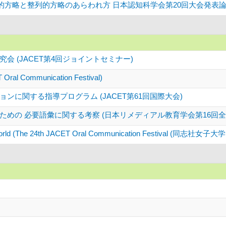
的方略と整列的方略のあらわれ方 日本認知科学会第20回大会発表論文集,144-
会 (JACET第4回ジョイントセミナー)
 Oral Communication Festival)
ンに関する指導プログラム (JACET第61回国際大会)
めの 必要語彙に関する考察 (日本リメディアル教育学会第16回全
 World (The 24th JACET Oral Communication Festival (同志社女子大