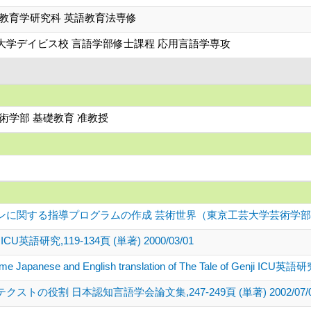
 教育学研究科 英語教育法専修
大学デイビス校 言語学部修士課程 応用言語学専攻
術学部 基礎教育 准教授
する指導プログラムの作成 芸術世界（東京工芸大学芸術学部紀要） 第29号,
ongs ICU英語研究,119-134頁 (単著) 2000/03/01
 some Japanese and English translation of The Tale of Genji ICU
の役割 日本認知言語学会論文集,247-249頁 (単著) 2002/07/