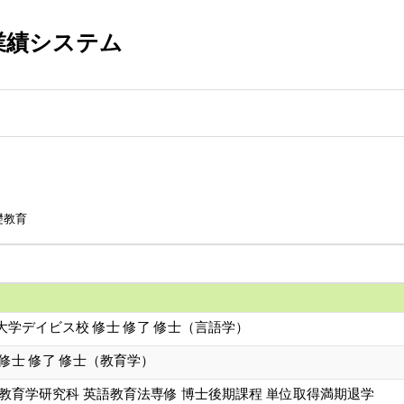
業績システム
礎教育
学デイビス校 修士 修了 修士（言語学）
修士 修了 修士（教育学）
教育学研究科 英語教育法専修 博士後期課程 単位取得満期退学