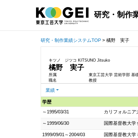
研究・制作
研究・制作業績システムTOP
> 橘野 実子
キツノ ジツコ
KITSUNO Jitsuko
橘野 実子
所属
東京工芸大学 芸術学部 基
職名
教授
業績
学歴
～1995/03/31
カリフォルニア大
～1999/06/30
国際基督教大学 
1999/09/01～2004/03
国際基督教大学 