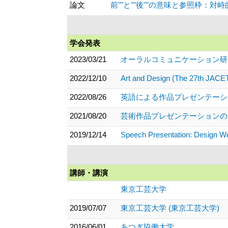
論文
前""と""後""の意味と参照枠：対峙
学会発表
2023/03/21
オーラルコミュニケーション研究
2022/12/10
Art and Design (The 27th JACET
2022/08/26
英語による作品プレゼンテーショ
2021/08/20
芸術作品プレゼンテーションのた
2019/12/14
Speech Presentation: Design
講師・講演
東京工芸大学
2019/07/07
東京工芸大学 (東京工芸大学)
2016/06/01
あつぎ協働大学