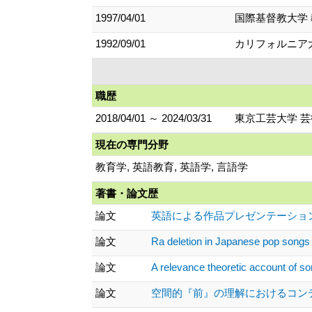
1997/04/01
国際基督教大学
1992/09/01
カリフォルニア
職歴
2018/04/01 ～ 2024/03/31
東京工芸大学 芸
現在の専門分野
教育学, 英語教育, 英語学, 言語学
著書・論文歴
論文
英語による作品プレゼンテーションに関
論文
Ra deletion in Japanese pop s
論文
A relevance theoretic account of
論文
空間的『前』の理解におけるコンテクスト