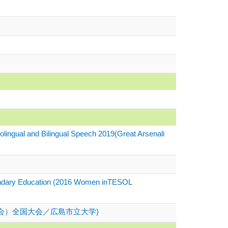
nolingual and Bilingual Speech 2019(Great Arsenali
econdary Education (2016 Women inTESOL
学会）全国大会／広島市立大学)