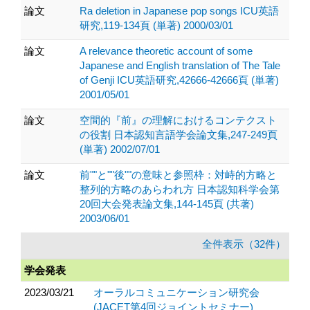
論文
Ra deletion in Japanese pop songs ICU英語
研究,119-134頁 (単著) 2000/03/01
論文
A relevance theoretic account of some
Japanese and English translation of The Tale
of Genji ICU英語研究,42666-42666頁 (単著)
2001/05/01
論文
空間的『前』の理解におけるコンテクスト
の役割 日本認知言語学会論文集,247-249頁
(単著) 2002/07/01
論文
前""と""後""の意味と参照枠：対峙的方略と
整列的方略のあらわれ方 日本認知科学会第
20回大会発表論文集,144-145頁 (共著)
2003/06/01
全件表示（32件）
学会発表
2023/03/21
オーラルコミュニケーション研究会
(JACET第4回ジョイントセミナー)