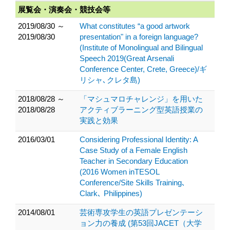
展覧会・演奏会・競技会等
2019/08/30 ～
What constitutes “a good artwork
2019/08/30
presentation" in a foreign language?
(Institute of Monolingual and Bilingual
Speech 2019(Great Arsenali
Conference Center, Crete, Greece)/ギ
リシャ､クレタ島)
2018/08/28 ～
「マシュマロチャレンジ」を用いた
2018/08/28
アクティブラーニング型英語授業の
実践と効果
2016/03/01
Considering Professional Identity: A
Case Study of a Female English
Teacher in Secondary Education
(2016 Women inTESOL
Conference/Site Skills Training､
Clark､ Philippines)
2014/08/01
芸術専攻学生の英語プレゼンテーシ
ョン力の養成 (第53回JACET（大学