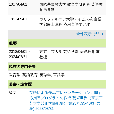
1997/04/01
国際基督教大学 教育学研究科 英語教
育法専修
1992/09/01
カリフォルニア大学デイビス校 言語
学部修士課程 応用言語学専攻
全件表示（6件）
職歴
2018/04/01 ～
東京工芸大学 芸術学部 基礎教育 准
2024/03/31
教授
現在の専門分野
教育学, 英語教育, 英語学, 言語学
著書・論文歴
論文
英語による作品プレゼンテーションに関す
る指導プログラムの作成 芸術世界（東京工
芸大学芸術学部紀要） 第29号,39-49頁 (共
著) 2023/03/31