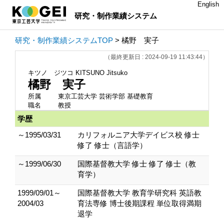
English
研究・制作業績システム
研究・制作業績システムTOP
> 橘野 実子
（最終更新日 : 2024-09-19 11:43:44）
キツノ ジツコ
KITSUNO Jitsuko
橘野 実子
所属
東京工芸大学 芸術学部 基礎教育
職名
教授
学歴
～1995/03/31
カリフォルニア大学デイビス校 修士
修了 修士（言語学）
～1999/06/30
国際基督教大学 修士 修了 修士（教
育学）
1999/09/01～
国際基督教大学 教育学研究科 英語教
2004/03
育法専修 博士後期課程 単位取得満期
退学