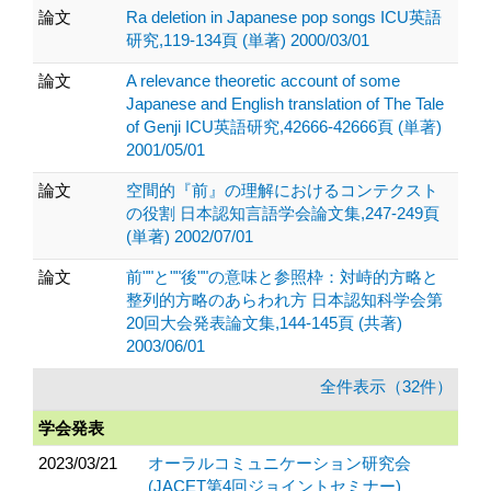
論文
Ra deletion in Japanese pop songs ICU英語
研究,119-134頁 (単著) 2000/03/01
論文
A relevance theoretic account of some
Japanese and English translation of The Tale
of Genji ICU英語研究,42666-42666頁 (単著)
2001/05/01
論文
空間的『前』の理解におけるコンテクスト
の役割 日本認知言語学会論文集,247-249頁
(単著) 2002/07/01
論文
前""と""後""の意味と参照枠：対峙的方略と
整列的方略のあらわれ方 日本認知科学会第
20回大会発表論文集,144-145頁 (共著)
2003/06/01
全件表示（32件）
学会発表
2023/03/21
オーラルコミュニケーション研究会
(JACET第4回ジョイントセミナー)