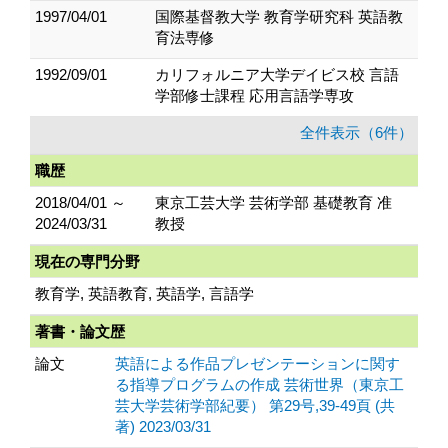
1997/04/01
国際基督教大学 教育学研究科 英語教
育法専修
1992/09/01
カリフォルニア大学デイビス校 言語
学部修士課程 応用言語学専攻
全件表示（6件）
職歴
2018/04/01 ～
東京工芸大学 芸術学部 基礎教育 准
2024/03/31
教授
現在の専門分野
教育学, 英語教育, 英語学, 言語学
著書・論文歴
論文
英語による作品プレゼンテーションに関す
る指導プログラムの作成 芸術世界（東京工
芸大学芸術学部紀要） 第29号,39-49頁 (共
著) 2023/03/31