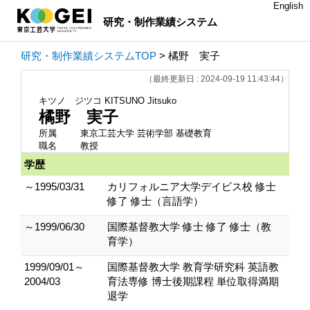
English
研究・制作業績システム
研究・制作業績システムTOP
> 橘野 実子
（最終更新日 : 2024-09-19 11:43:44）
キツノ ジツコ
KITSUNO Jitsuko
橘野 実子
所属
東京工芸大学 芸術学部 基礎教育
職名
教授
学歴
～1995/03/31
カリフォルニア大学デイビス校 修士
修了 修士（言語学）
～1999/06/30
国際基督教大学 修士 修了 修士（教
育学）
1999/09/01～
国際基督教大学 教育学研究科 英語教
2004/03
育法専修 博士後期課程 単位取得満期
退学