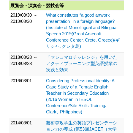
展覧会・演奏会・競技会等
2019/08/30 ～
What constitutes “a good artwork
2019/08/30
presentation" in a foreign language?
(Institute of Monolingual and Bilingual
Speech 2019(Great Arsenali
Conference Center, Crete, Greece)/ギ
リシャ､クレタ島)
2018/08/28 ～
「マシュマロチャレンジ」を用いた
2018/08/28
アクティブラーニング型英語授業の
実践と効果
2016/03/01
Considering Professional Identity: A
Case Study of a Female English
Teacher in Secondary Education
(2016 Women inTESOL
Conference/Site Skills Training､
Clark､ Philippines)
2014/08/01
芸術専攻学生の英語プレゼンテーシ
ョン力の養成 (第53回JACET（大学