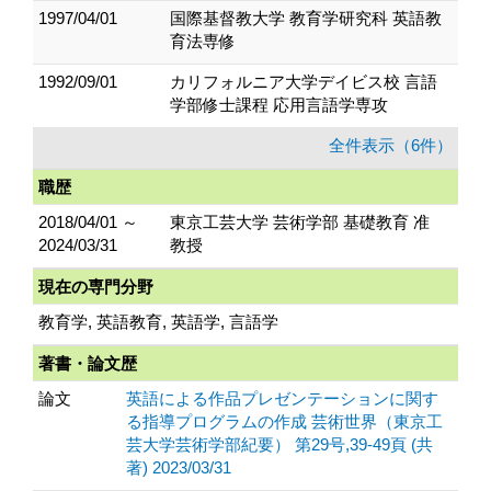
1997/04/01
国際基督教大学 教育学研究科 英語教
育法専修
1992/09/01
カリフォルニア大学デイビス校 言語
学部修士課程 応用言語学専攻
全件表示（6件）
職歴
2018/04/01 ～
東京工芸大学 芸術学部 基礎教育 准
2024/03/31
教授
現在の専門分野
教育学, 英語教育, 英語学, 言語学
著書・論文歴
論文
英語による作品プレゼンテーションに関す
る指導プログラムの作成 芸術世界（東京工
芸大学芸術学部紀要） 第29号,39-49頁 (共
著) 2023/03/31