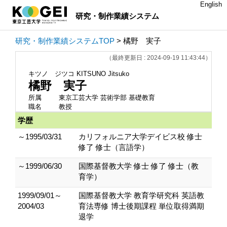
English
研究・制作業績システム
研究・制作業績システムTOP
> 橘野 実子
（最終更新日 : 2024-09-19 11:43:44）
キツノ ジツコ
KITSUNO Jitsuko
橘野 実子
所属
東京工芸大学 芸術学部 基礎教育
職名
教授
学歴
～1995/03/31
カリフォルニア大学デイビス校 修士
修了 修士（言語学）
～1999/06/30
国際基督教大学 修士 修了 修士（教
育学）
1999/09/01～
国際基督教大学 教育学研究科 英語教
2004/03
育法専修 博士後期課程 単位取得満期
退学