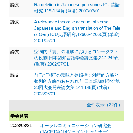
論文
Ra deletion in Japanese pop songs ICU英語
研究,119-134頁 (単著) 2000/03/01
論文
A relevance theoretic account of some
Japanese and English translation of The Tale
of Genji ICU英語研究,42666-42666頁 (単著)
2001/05/01
論文
空間的『前』の理解におけるコンテクスト
の役割 日本認知言語学会論文集,247-249頁
(単著) 2002/07/01
論文
前""と""後""の意味と参照枠：対峙的方略と
整列的方略のあらわれ方 日本認知科学会第
20回大会発表論文集,144-145頁 (共著)
2003/06/01
全件表示（32件）
学会発表
2023/03/21
オーラルコミュニケーション研究会
(JACET第4回ジョイントセミナー)