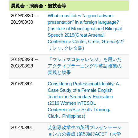
展覧会・演奏会・競技会等
2019/08/30 ～
What constitutes “a good artwork
2019/08/30
presentation" in a foreign language?
(Institute of Monolingual and Bilingual
Speech 2019(Great Arsenali
Conference Center, Crete, Greece)/ギ
リシャ､クレタ島)
2018/08/28 ～
「マシュマロチャレンジ」を用いた
2018/08/28
アクティブラーニング型英語授業の
実践と効果
2016/03/01
Considering Professional Identity: A
Case Study of a Female English
Teacher in Secondary Education
(2016 Women inTESOL
Conference/Site Skills Training､
Clark､ Philippines)
2014/08/01
芸術専攻学生の英語プレゼンテーシ
ョン力の養成 (第53回JACET（大学