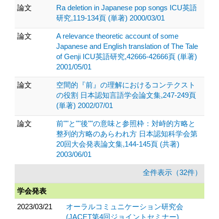
論文
Ra deletion in Japanese pop songs ICU英語
研究,119-134頁 (単著) 2000/03/01
論文
A relevance theoretic account of some
Japanese and English translation of The Tale
of Genji ICU英語研究,42666-42666頁 (単著)
2001/05/01
論文
空間的『前』の理解におけるコンテクスト
の役割 日本認知言語学会論文集,247-249頁
(単著) 2002/07/01
論文
前""と""後""の意味と参照枠：対峙的方略と
整列的方略のあらわれ方 日本認知科学会第
20回大会発表論文集,144-145頁 (共著)
2003/06/01
全件表示（32件）
学会発表
2023/03/21
オーラルコミュニケーション研究会
(JACET第4回ジョイントセミナー)