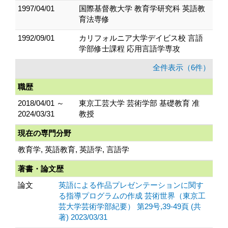
1997/04/01
国際基督教大学 教育学研究科 英語教
育法専修
1992/09/01
カリフォルニア大学デイビス校 言語
学部修士課程 応用言語学専攻
全件表示（6件）
職歴
2018/04/01 ～
東京工芸大学 芸術学部 基礎教育 准
2024/03/31
教授
現在の専門分野
教育学, 英語教育, 英語学, 言語学
著書・論文歴
論文
英語による作品プレゼンテーションに関す
る指導プログラムの作成 芸術世界（東京工
芸大学芸術学部紀要） 第29号,39-49頁 (共
著) 2023/03/31