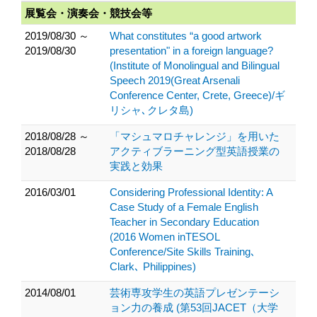
展覧会・演奏会・競技会等
2019/08/30 ～
What constitutes “a good artwork
2019/08/30
presentation" in a foreign language?
(Institute of Monolingual and Bilingual
Speech 2019(Great Arsenali
Conference Center, Crete, Greece)/ギ
リシャ､クレタ島)
2018/08/28 ～
「マシュマロチャレンジ」を用いた
2018/08/28
アクティブラーニング型英語授業の
実践と効果
2016/03/01
Considering Professional Identity: A
Case Study of a Female English
Teacher in Secondary Education
(2016 Women inTESOL
Conference/Site Skills Training､
Clark､ Philippines)
2014/08/01
芸術専攻学生の英語プレゼンテーシ
ョン力の養成 (第53回JACET（大学