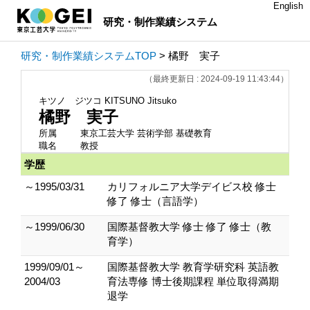
English
研究・制作業績システム
研究・制作業績システムTOP
> 橘野 実子
（最終更新日 : 2024-09-19 11:43:44）
キツノ ジツコ
KITSUNO Jitsuko
橘野 実子
所属
東京工芸大学 芸術学部 基礎教育
職名
教授
学歴
～1995/03/31
カリフォルニア大学デイビス校 修士
修了 修士（言語学）
～1999/06/30
国際基督教大学 修士 修了 修士（教
育学）
1999/09/01～
国際基督教大学 教育学研究科 英語教
2004/03
育法専修 博士後期課程 単位取得満期
退学