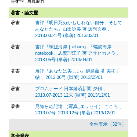
芸術学, 写真制作
著書・論文歴
著書
書評『明日死ぬかもしれない自分、そして
あなたたち』山田詠美 著 週刊文春 、
2013.03.21号 (単著) 2013/03/01
著書
書評『螺旋海岸｜album』『螺旋海岸｜
notebook』志賀理江子 著 アサヒカメラ 、
2013.05号 (単著) 2013/04/01
著書
展評『あなたは美しい』伊島薫 著 美術手
帖 、2013.06号 (単著) 2013/05/01
著書
プロムナード 日本経済新聞 夕刊 、
2013.07-2013.12末 (単著) 2013/12/01
著書
見知らぬ記憶 （写真_エッセイ） こころ 、
2013.07号_2013.12号 (単著) 2013/12/01
全件表示（32件）
学会発表