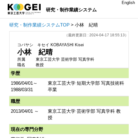
English
研究・制作業績システム
研究・制作業績システムTOP
> 小林 紀晴
（最終更新日 : 2024-04-17 18:55:13）
コバヤシ キセイ
KOBAYASHI Kisei
小林 紀晴
所属
東京工芸大学 芸術学部 写真学科
職名
教授
学歴
1986/04/01～
東京工芸大学 短期大学部 写真技術科
1988/03/31
卒業
職歴
2013/04/01 ～
東京工芸大学 芸術学部 写真学科 教
授
現在の専門分野