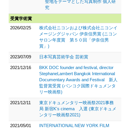
聖地をテーマとした写真制作 個人研
究
受賞学術賞
2026/02/25
株式会社ニコンおよび株式会社ニコンイ
メージングジャパン 伊奈信男賞 (ニコン
サロン年度賞 第５０回「伊奈信男
賞」)
2023/07/09
日本写真芸術学会 芸術賞
2021/12/16
BKK DOC founder and festival, director
StephaneLambert Bangkok International
Documentary Awards and Festival 新人
監督賞受賞 (バンコク国際ドキュメンタ
リー映画祭)
2021/12/11
東京ドキュメンタリー映画祭2021事務
局 新宿K's cinema 入選 (東京ドキュメ
ンタリー映画祭2021)
2021/05/01
INTERNATIONAL NEW YORK FILM