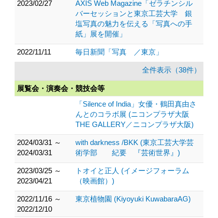
2023/02/27
AXIS Web Magazine「ゼラチンシル
バーセッションと東京工芸大学 銀
塩写真の魅力を伝える「写真への手
紙」展を開催」
2022/11/11
毎日新聞「写真 ／東京」
全件表示（38件）
展覧会・演奏会・競技会等
「Silence of India」女優・鶴田真由さ
んとのコラボ展 (ニコンプラザ大阪
THE GALLERY／ニコンプラザ大阪)
2024/03/31 ～
with darkness /BKK (東京工芸大学芸
2024/03/31
術学部 紀要 『芸術世界』)
2023/03/25 ～
トオイと正人 (イメージフォーラム
2023/04/21
（映画館）)
2022/11/16 ～
東京植物園 (Kiyoyuki KuwabaraAG)
2022/12/10