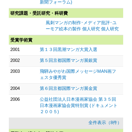
新聞フォーラム)
研究課題・受託研究・科研費
風刺マンガの制作･メディア批評･ユ
ーモア絵本の製作 個人研究 個人研究
受賞学術賞
2001
第１３回黒潮マンガ大賞入選
2002
第５回京都国際マンガ展銀賞
2003
飛騨みやがわ国際メッセージMAN画フ
ェスタ優秀賞
2004
第６回京都国際マンガ展金賞
2006
公益社団法人日本漫画家協会 第３５回
日本漫画家協会賞特別賞 (ドキュメント
２００５)
全件表示（8件）