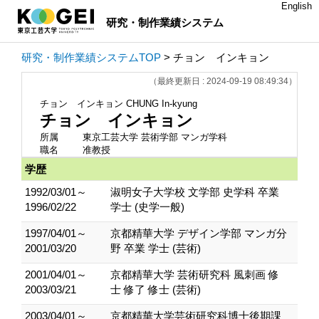
English
研究・制作業績システム
研究・制作業績システムTOP
> チョン インキョン
（最終更新日 : 2024-09-19 08:49:34）
チョン インキョン
CHUNG In-kyung
チョン インキョン
所属
東京工芸大学 芸術学部 マンガ学科
職名
准教授
学歴
1992/03/01～
淑明女子大学校 文学部 史学科 卒業
1996/02/22
学士 (史学一般)
1997/04/01～
京都精華大学 デザイン学部 マンガ分
2001/03/20
野 卒業 学士 (芸術)
2001/04/01～
京都精華大学 芸術研究科 風刺画 修
2003/03/21
士 修了 修士 (芸術)
2003/04/01～
京都精華大学芸術研究科博士後期課