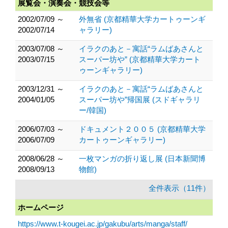
展覧会・演奏会・競技会等
2002/07/09 ～
外無省 (京都精華大学カートゥーンギ
2002/07/14
ャラリー)
2003/07/08 ～
イラクのあと－寓話“ラムばあさんと
2003/07/15
スーパー坊や” (京都精華大学カート
ゥーンギャラリー)
2003/12/31 ～
イラクのあと－寓話“ラムばあさんと
2004/01/05
スーパー坊や”帰国展 (スドギャラリ
ー/韓国)
2006/07/03 ～
ドキュメント２００５ (京都精華大学
2006/07/09
カートゥーンギャラリー)
2008/06/28 ～
一枚マンガの折り返し展 (日本新聞博
2008/09/13
物館)
全件表示（11件）
ホームページ
https://www.t-kougei.ac.jp/gakubu/arts/manga/staff/