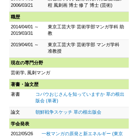
2006/03/21
程 風刺画 博士 修了 博士 (芸術)
職歴
2014/04/01 ～
東京工芸大学 芸術学部マンガ学科 助
2019/03/31
教
2019/04/01 ～
東京工芸大学 芸術学部 マンガ学科
准教授
現在の専門分野
芸術学, 風刺マンガ
著書・論文歴
著書
コバウおじさんを知っていますか 草の根出
版会 (単著)
論文
朝鮮戦争スケッチ 草の根出版会
学会発表
2012/05/26
一枚マンガの原発と新エネルギー (東京