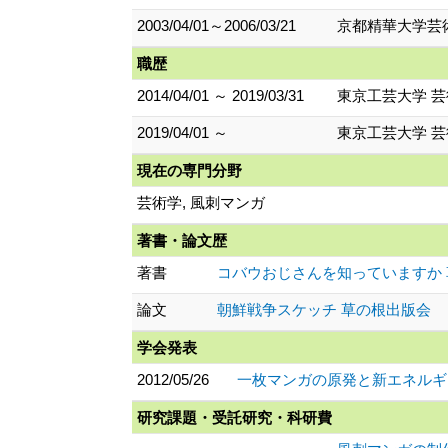
2003/04/01～2006/03/21
京都精華大学芸術
職歴
2014/04/01 ～ 2019/03/31
東京工芸大学 芸
2019/04/01 ～
東京工芸大学 芸
現在の専門分野
芸術学, 風刺マンガ
著書・論文歴
著書
コバウおじさんを知っていますか 草
論文
朝鮮戦争スケッチ 草の根出版会
学会発表
2012/05/26
一枚マンガの原発と新エネルギー
研究課題・受託研究・科研費