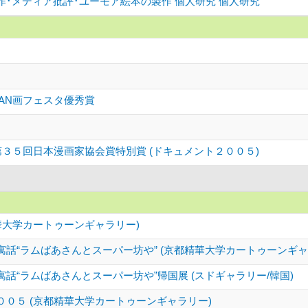
作･メディア批評･ユーモア絵本の製作 個人研究 個人研究
AN画フェスタ優秀賞
３５回日本漫画家協会賞特別賞 (ドキュメント２００５)
華大学カートゥーンギャラリー)
話“ラムばあさんとスーパー坊や” (京都精華大学カートゥーンギャ
話“ラムばあさんとスーパー坊や”帰国展 (スドギャラリー/韓国)
００５ (京都精華大学カートゥーンギャラリー)