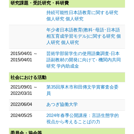
研究課題・受託研究・科研費
持続可能性日本語教育に関する研究
個人研究 個人研究
年少者日本語教育(教科･母語･日本語
相互育成学習モデル)に関する研究 個
人研究 個人研究
2015/04/01 ～
芸術学部留学生の使用語彙調査-日本
2015/04/01
語副教材の開発に向けて- 機関内共同
研究 学内助成金
社会における活動
2021/09/01 ～
第35回厚木市和田傳文学賞審査会委
2022/03/31
員
2022/06/04
あつぎ協働大学
2024/05/25
2024年春季公開講座：言語生態学的
視点から考えることばの力
委員会・協会等