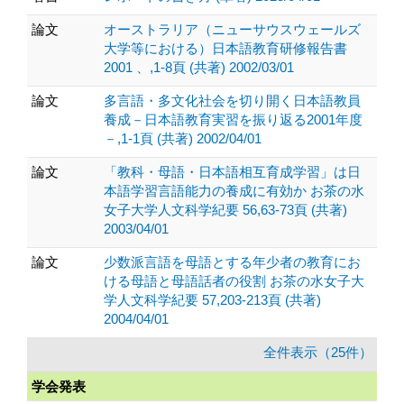
論文
オーストラリア（ニューサウスウェールズ
大学等における）日本語教育研修報告書
2001 、,1-8頁 (共著) 2002/03/01
論文
多言語・多文化社会を切り開く日本語教員
養成－日本語教育実習を振り返る2001年度
－,1-1頁 (共著) 2002/04/01
論文
「教科・母語・日本語相互育成学習」は日
本語学習言語能力の養成に有効か お茶の水
女子大学人文科学紀要 56,63-73頁 (共著)
2003/04/01
論文
少数派言語を母語とする年少者の教育にお
ける母語と母語話者の役割 お茶の水女子大
学人文科学紀要 57,203-213頁 (共著)
2004/04/01
全件表示（25件）
学会発表