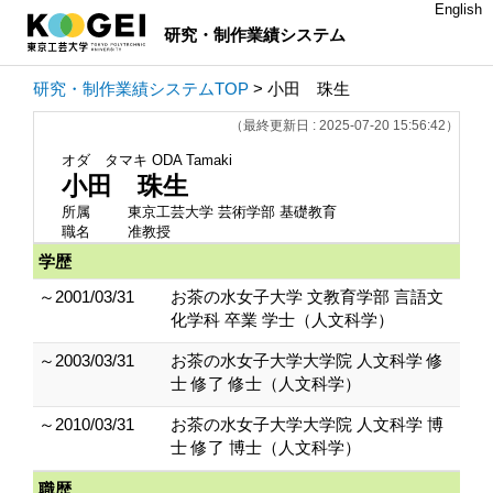
English
研究・制作業績システム
研究・制作業績システムTOP
> 小田 珠生
（最終更新日 : 2025-07-20 15:56:42）
オダ タマキ
ODA Tamaki
小田 珠生
所属
東京工芸大学 芸術学部 基礎教育
職名
准教授
学歴
～2001/03/31
お茶の水女子大学 文教育学部 言語文
化学科 卒業 学士（人文科学）
～2003/03/31
お茶の水女子大学大学院 人文科学 修
士 修了 修士（人文科学）
～2010/03/31
お茶の水女子大学大学院 人文科学 博
士 修了 博士（人文科学）
職歴