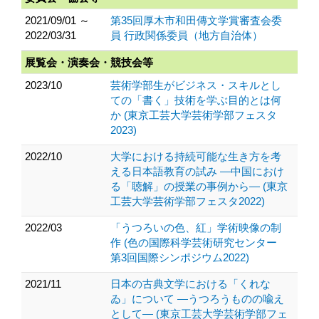
2021/09/01 ～
第35回厚木市和田傳文学賞審査会委
2022/03/31
員 行政関係委員（地方自治体）
展覧会・演奏会・競技会等
2023/10
芸術学部生がビジネス・スキルとし
ての「書く」技術を学ぶ目的とは何
か (東京工芸大学芸術学部フェスタ
2023)
2022/10
大学における持続可能な生き方を考
える日本語教育の試み ―中国におけ
る「聴解」の授業の事例から― (東京
工芸大学芸術学部フェスタ2022)
2022/03
「うつろいの色、紅」学術映像の制
作 (色の国際科学芸術研究センター
第3回国際シンポジウム2022)
2021/11
日本の古典文学における「くれな
ゐ」について ―うつろうものの喩え
として― (東京工芸大学芸術学部フェ