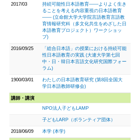
2017/03
持続可能性日本語教育――よりよく生き
ることを考える内容重視の日本語教育
―― (立命館大学大学院言語教育言語教
育情報研究科（多文化共生をめざした日
本語教育プロジェクト）ワークショッ
プ)
2016/09/25
「総合日本語」の授業における持続可能
性日本語教育の実践 (大連大学第七回
中・日・韓日本言語文化研究国際フォー
ラム)
1900/03/01
わたしの日本語教育研究 (第8回全国大
学日本語教師研修会)
講師・講演
NPO法人子どもLAMP
子どもLARP（ボランティア団体）
2018/06/09
本学 (本学)