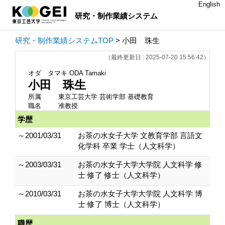
English
研究・制作業績システム
研究・制作業績システムTOP
> 小田 珠生
（最終更新日 : 2025-07-20 15:56:42）
オダ タマキ
ODA Tamaki
小田 珠生
所属
東京工芸大学 芸術学部 基礎教育
職名
准教授
学歴
～2001/03/31
お茶の水女子大学 文教育学部 言語文
化学科 卒業 学士（人文科学）
～2003/03/31
お茶の水女子大学大学院 人文科学 修
士 修了 修士（人文科学）
～2010/03/31
お茶の水女子大学大学院 人文科学 博
士 修了 博士（人文科学）
職歴