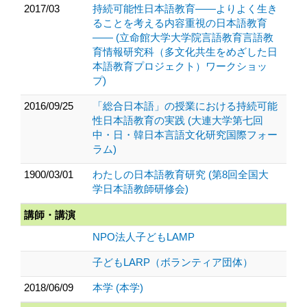
2017/03
持続可能性日本語教育――よりよく生き
ることを考える内容重視の日本語教育
―― (立命館大学大学院言語教育言語教
育情報研究科（多文化共生をめざした日
本語教育プロジェクト）ワークショッ
プ)
2016/09/25
「総合日本語」の授業における持続可能
性日本語教育の実践 (大連大学第七回
中・日・韓日本言語文化研究国際フォー
ラム)
1900/03/01
わたしの日本語教育研究 (第8回全国大
学日本語教師研修会)
講師・講演
NPO法人子どもLAMP
子どもLARP（ボランティア団体）
2018/06/09
本学 (本学)