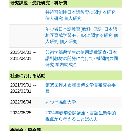
研究課題・受託研究・科研費
持続可能性日本語教育に関する研究
個人研究 個人研究
年少者日本語教育(教科･母語･日本語
相互育成学習モデル)に関する研究 個
人研究 個人研究
2015/04/01 ～
芸術学部留学生の使用語彙調査-日本
2015/04/01
語副教材の開発に向けて- 機関内共同
研究 学内助成金
社会における活動
2021/09/01 ～
第35回厚木市和田傳文学賞審査会委
2022/03/31
員
2022/06/04
あつぎ協働大学
2024/05/25
2024年春季公開講座：言語生態学的
視点から考えることばの力
委員会・協会等