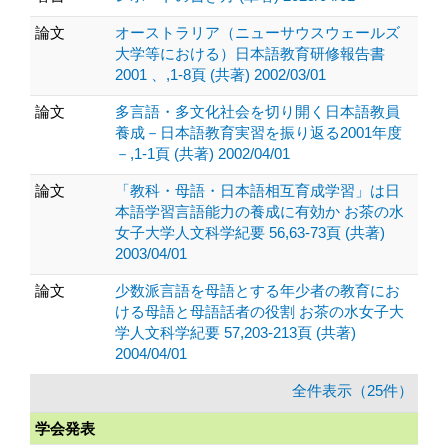
論文
オーストラリア（ニューサウスウェールズ
大学等における）日本語教育研修報告書
2001 、,1-8頁 (共著) 2002/03/01
論文
多言語・多文化社会を切り開く日本語教員
養成－日本語教育実習を振り返る2001年度
－,1-1頁 (共著) 2002/04/01
論文
「教科・母語・日本語相互育成学習」は日
本語学習言語能力の養成に有効か お茶の水
女子大学人文科学紀要 56,63-73頁 (共著)
2003/04/01
論文
少数派言語を母語とする年少者の教育にお
ける母語と母語話者の役割 お茶の水女子大
学人文科学紀要 57,203-213頁 (共著)
2004/04/01
全件表示（25件）
学会発表