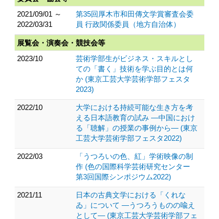
2021/09/01 ～
第35回厚木市和田傳文学賞審査会委
2022/03/31
員 行政関係委員（地方自治体）
展覧会・演奏会・競技会等
2023/10
芸術学部生がビジネス・スキルとし
ての「書く」技術を学ぶ目的とは何
か (東京工芸大学芸術学部フェスタ
2023)
2022/10
大学における持続可能な生き方を考
える日本語教育の試み ―中国におけ
る「聴解」の授業の事例から― (東京
工芸大学芸術学部フェスタ2022)
2022/03
「うつろいの色、紅」学術映像の制
作 (色の国際科学芸術研究センター
第3回国際シンポジウム2022)
2021/11
日本の古典文学における「くれな
ゐ」について ―うつろうものの喩え
として― (東京工芸大学芸術学部フェ