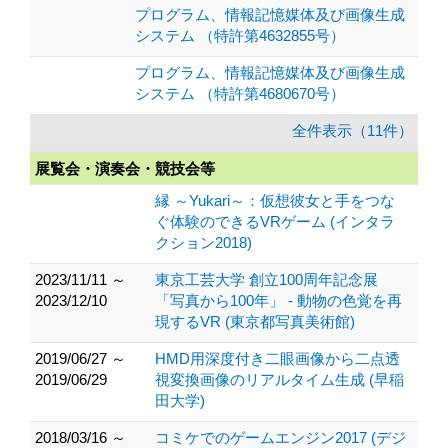
プログラム、情報記憶媒体及び画像生成
システム （特許第4632855号）
プログラム、情報記憶媒体及び画像生成
システム （特許第4680670号）
全件表示（11件）
展覧会・演奏会・競技会等
縁 ～Yukari～：仮想彼女と手をつな
ぐ体験のできるVRゲーム (インタラ
クション2018)
2023/11/11 ～
東京工芸大学 創立100周年記念展
2023/12/10
「写真から100年」 - 動物の色覚を再
現するVR (東京都写真美術館)
2019/06/27 ～
HMD用深度付き二眼画像から二点透
2019/06/29
視変換画像のリアルタイム生成 (早稲
田大学)
2018/03/16 ～
コミケでのゲームエンジン2017 (デジ