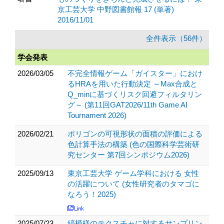
京工芸大学 中野図書館報 17 (単著)
2016/11/01
全件表示（56件）
学会発表
2026/03/05
不完全情報ゲーム「ガイスター」におけ
るHRAを用いた行動決定 ～Max合成と
Q_minに基づくリスク回避フィルタリン
グ～ (第11回GAT2026/11th Game AI
Tournament 2026)
2026/02/21
ポリゴンの可視形状の面積の評価による
色計算手法の構築 (色の国際科学芸術研
究センター 第7回シンポジウム2026)
2025/09/13
東京工芸大学 ゲーム学科における 女性
の活躍について (女性研究者のタマゴに
なろう！2025)
2025/07/23
縞模様のテクスチャに対するサンプリン