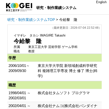
English
研究・制作業績システム
研究・制作業績システムTOP
> 今給黎 隆
（最終更新日 : 2026-07-04 22:52:48）
イマギレ タカシ
IMAGIRE Takashi
今給黎 隆
所属
東京工芸大学 芸術学部 ゲーム学科
職名
教授
学歴
2006/10/01～
東京大学大学院 新領域創成科学研究
2009/09/30
科 複雑理工学専攻 博士 修了 博士(科
学)
職歴
1998/04/01 ～
株式会社タムソフト プログラマ
2002/03/01
2002/04/01 ～
株式会社ナムコ(株式会社バンダイナ