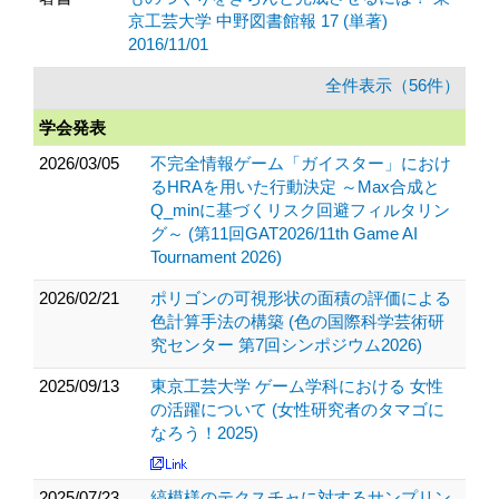
京工芸大学 中野図書館報 17 (単著)
2016/11/01
全件表示（56件）
学会発表
2026/03/05
不完全情報ゲーム「ガイスター」におけ
るHRAを用いた行動決定 ～Max合成と
Q_minに基づくリスク回避フィルタリン
グ～ (第11回GAT2026/11th Game AI
Tournament 2026)
2026/02/21
ポリゴンの可視形状の面積の評価による
色計算手法の構築 (色の国際科学芸術研
究センター 第7回シンポジウム2026)
2025/09/13
東京工芸大学 ゲーム学科における 女性
の活躍について (女性研究者のタマゴに
なろう！2025)
2025/07/23
縞模様のテクスチャに対するサンプリン