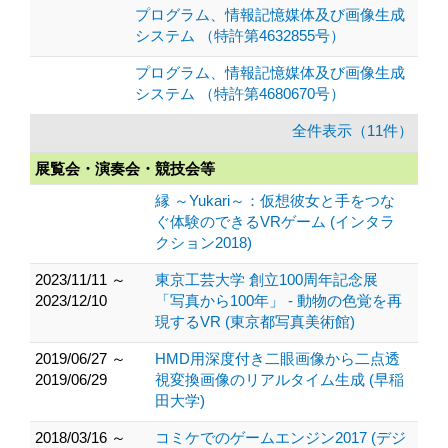
プログラム、情報記憶媒体及び画像生成
システム （特許第4632855号）
プログラム、情報記憶媒体及び画像生成
システム （特許第4680670号）
全件表示（11件）
展覧会・演奏会・競技会等
縁 ～Yukari～：仮想彼女と手をつな
ぐ体験のできるVRゲーム (インタラ
クション2018)
2023/11/11 ～
東京工芸大学 創立100周年記念展
2023/12/10
「写真から100年」 - 動物の色覚を再
現するVR (東京都写真美術館)
2019/06/27 ～
HMD用深度付き二眼画像から二点透
2019/06/29
視変換画像のリアルタイム生成 (早稲
田大学)
2018/03/16 ～
コミケでのゲームエンジン2017 (デジ