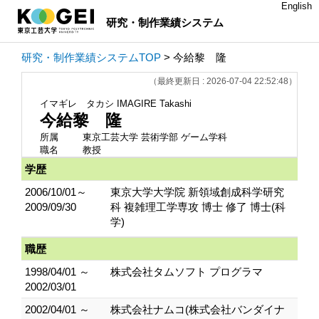
English
研究・制作業績システム
研究・制作業績システムTOP
> 今給黎 隆
（最終更新日 : 2026-07-04 22:52:48）
イマギレ タカシ
IMAGIRE Takashi
今給黎 隆
所属
東京工芸大学 芸術学部 ゲーム学科
職名
教授
学歴
2006/10/01～
東京大学大学院 新領域創成科学研究
2009/09/30
科 複雑理工学専攻 博士 修了 博士(科
学)
職歴
1998/04/01 ～
株式会社タムソフト プログラマ
2002/03/01
2002/04/01 ～
株式会社ナムコ(株式会社バンダイナ