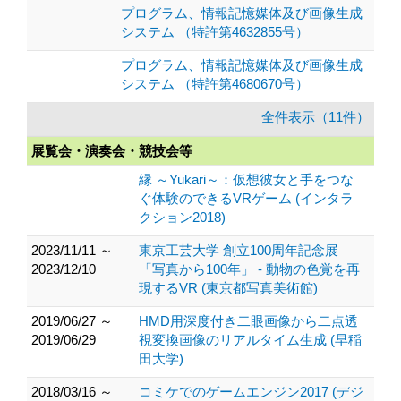
プログラム、情報記憶媒体及び画像生成
システム （特許第4632855号）
プログラム、情報記憶媒体及び画像生成
システム （特許第4680670号）
全件表示（11件）
展覧会・演奏会・競技会等
縁 ～Yukari～：仮想彼女と手をつな
ぐ体験のできるVRゲーム (インタラ
クション2018)
2023/11/11 ～
東京工芸大学 創立100周年記念展
2023/12/10
「写真から100年」 - 動物の色覚を再
現するVR (東京都写真美術館)
2019/06/27 ～
HMD用深度付き二眼画像から二点透
2019/06/29
視変換画像のリアルタイム生成 (早稲
田大学)
2018/03/16 ～
コミケでのゲームエンジン2017 (デジ