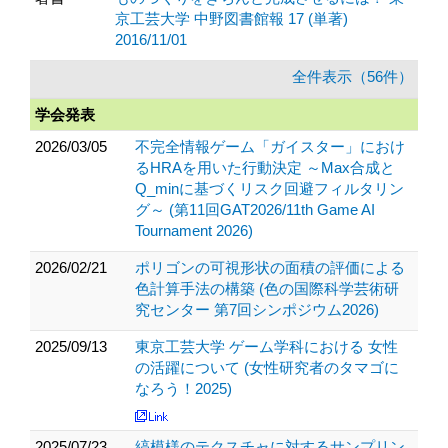
京工芸大学 中野図書館報 17 (単著)
2016/11/01
全件表示（56件）
学会発表
2026/03/05
不完全情報ゲーム「ガイスター」におけ
るHRAを用いた行動決定 ～Max合成と
Q_minに基づくリスク回避フィルタリン
グ～ (第11回GAT2026/11th Game AI
Tournament 2026)
2026/02/21
ポリゴンの可視形状の面積の評価による
色計算手法の構築 (色の国際科学芸術研
究センター 第7回シンポジウム2026)
2025/09/13
東京工芸大学 ゲーム学科における 女性
の活躍について (女性研究者のタマゴに
なろう！2025)
2025/07/23
縞模様のテクスチャに対するサンプリン