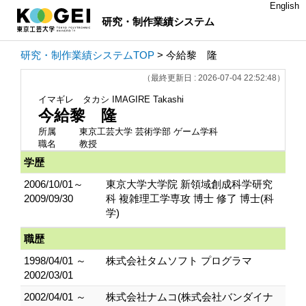
English
研究・制作業績システム
研究・制作業績システムTOP
> 今給黎 隆
（最終更新日 : 2026-07-04 22:52:48）
イマギレ タカシ
IMAGIRE Takashi
今給黎 隆
所属
東京工芸大学 芸術学部 ゲーム学科
職名
教授
学歴
2006/10/01～
東京大学大学院 新領域創成科学研究
2009/09/30
科 複雑理工学専攻 博士 修了 博士(科
学)
職歴
1998/04/01 ～
株式会社タムソフト プログラマ
2002/03/01
2002/04/01 ～
株式会社ナムコ(株式会社バンダイナ