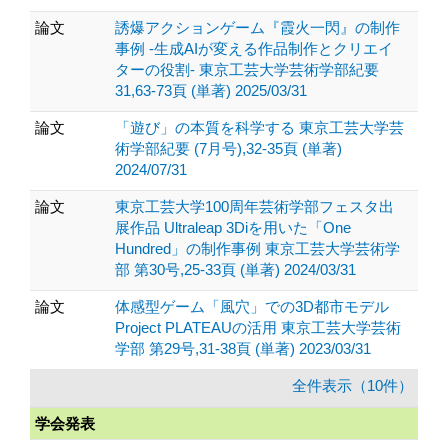
論文
誘爆アクションゲーム『霞火一閃』の制作
事例 -生成AIが変える作品制作とクリエイ
ターの役割- 東京工芸大学芸術学部紀要
31,63-73頁 (単著) 2025/03/31
論文
「遊び」の本質を科学する 東京工芸大学芸
術学部紀要 (7月号),32-35頁 (単著)
2024/07/31
論文
東京工芸大学100周年芸術学部フェスタ出
展作品 Ultraleap 3Diを用いた「One
Hundred」の制作事例 東京工芸大学芸術学
部 第30号,25-33頁 (単著) 2024/03/31
論文
体感型ゲーム「風穴」での3D都市モデル
Project PLATEAUの活用 東京工芸大学芸術
学部 第29号,31-38頁 (単著) 2023/03/31
全件表示（10件）
学会発表