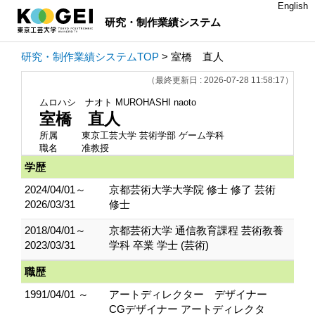
English
研究・制作業績システム
研究・制作業績システムTOP
> 室橋 直人
（最終更新日 : 2026-07-28 11:58:17）
ムロハシ ナオト
MUROHASHI naoto
室橋 直人
所属
東京工芸大学 芸術学部 ゲーム学科
職名
准教授
学歴
2024/04/01～
京都芸術大学大学院 修士 修了 芸術
2026/03/31
修士
2018/04/01～
京都芸術大学 通信教育課程 芸術教養
2023/03/31
学科 卒業 学士 (芸術)
職歴
1991/04/01 ～
アートディレクター デザイナー
CGデザイナー アートディレクタ