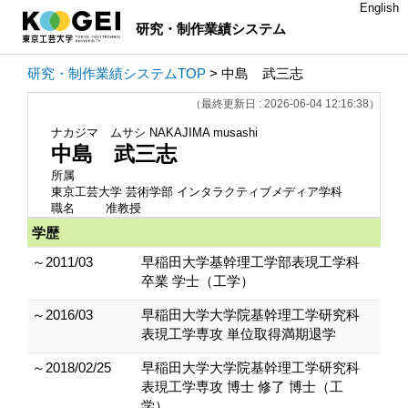
English
研究・制作業績システム
研究・制作業績システムTOP
> 中島 武三志
（最終更新日 : 2026-06-04 12:16:38）
ナカジマ ムサシ
NAKAJIMA musashi
中島 武三志
所属
東京工芸大学 芸術学部 インタラクティブメディア学科
職名
准教授
学歴
～2011/03
早稲田大学基幹理工学部表現工学科
卒業 学士（工学）
～2016/03
早稲田大学大学院基幹理工学研究科
表現工学専攻 単位取得満期退学
～2018/02/25
早稲田大学大学院基幹理工学研究科
表現工学専攻 博士 修了 博士（工
学）