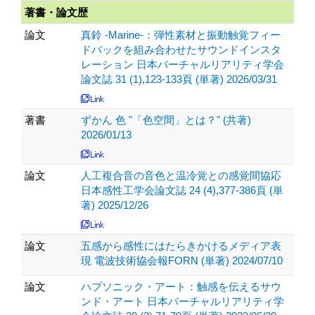
著書・論文歴
論文
真鈴 -Marine-：弾性素材と振動触覚フィー
ドバックを組み合わせたサウンドインスタ
レーション 日本バーチャルリアリティ学会
論文誌 31 (1),123-133頁 (単著) 2026/03/31
著書
ずかん 色 "「色空間」とは？" (共著)
2026/01/13
論文
人工複合音の音色と温冷覚との感覚間協応
日本感性工学会論文誌 24 (4),377-386頁 (単
著) 2025/12/26
論文
五感から感性にはたらきかけるメディア表
現 電波技術協会報FORN (単著) 2024/07/10
論文
ハプソニック・アート：触感を伝えるサウ
ンド・アート 日本バーチャルリアリティ学