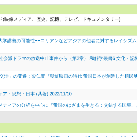
ワード(映像メディア、歴史、記憶、テレビ、ドキュメンタリー)
大学講義の可能性−−コリアンなどアジアの他者に対するレイシズム
代社会派ドラマの放送中止事件から（第2章） 和解学叢書6 文化・
交渉」の変遷：梁仁實『朝鮮映画の時代 帝国日本が創造した植民地表象
想・日本 (共著) 2022/11/10
ィアの分析を中心に『帝国のはざまを生きる：交錯する国境、人の移動、