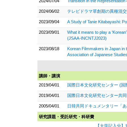
2024/07/04
Transition in the Representation
2024/06/02
テレビドラマ草創期の異種混交性（
2023/09/04
A Study of Tanie Kitabayashi: 
2023/09/01
What it means to play a ‘Ko
(JSAA-INCNTJ2023)
2023/08/18
Korean Filmmakers in Japan in 
Association of Japanese Studie
講師・講演
2019/04/01
国際日本文化研究センター (国
2019/04/01
国際日本文化研究センター共同
2005/04/01
日韓共同ドキュメンタリー「あ
研究課題・受託研究・科研費
【大学記入分】