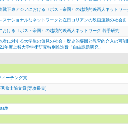
冷戦下東アジアにおける〈ポスト帝国〉の越境的映画人ネットワー
ンスナショナルなネットワークと在日コリアンの映画運動の社会史 
における〈ポスト帝国〉の越境的映画人ネットワーク 若手研究
他者に対する大学生の偏見の社会・歴史的要因と教育的介入の可能
021年度上智大学学術研究特別推進費「自由課題研究」
トティーチング賞
秀修士論文賞(専攻長賞)
taff/