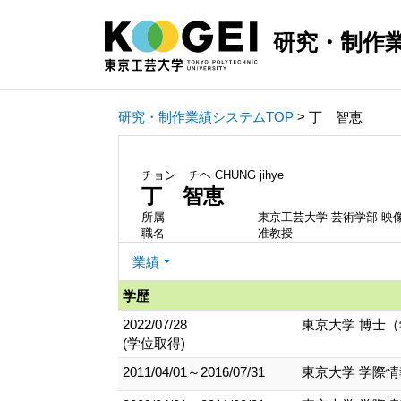
研究・制作
研究・制作業績システムTOP
> 丁 智恵
チョン チヘ
CHUNG jihye
丁 智恵
所属
東京工芸大学 芸術学部 映
職名
准教授
業績
学歴
2022/07/28
東京大学 博士
(学位取得)
2011/04/01～2016/07/31
東京大学 学際情