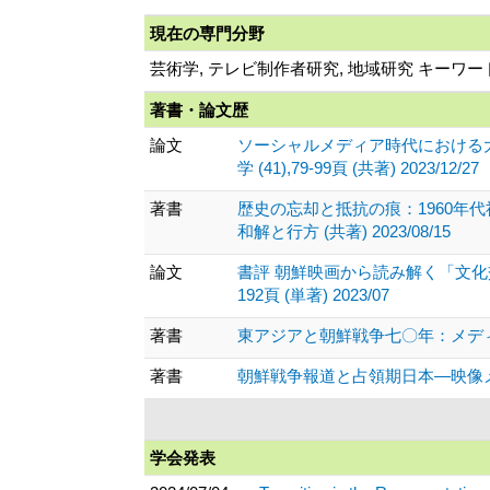
現在の専門分野
芸術学, テレビ制作者研究, 地域研究 キー
著書・論文歴
論文
ソーシャルメディア時代における
学 (41),79-99頁 (共著) 2023/12/27
著書
歴史の忘却と抵抗の痕：1960年
和解と行方 (共著) 2023/08/15
論文
書評 朝鮮映画から読み解く「文化
192頁 (単著) 2023/07
著書
東アジアと朝鮮戦争七〇年：メディア・思
著書
朝鮮戦争報道と占領期日本―映像メデ
学会発表