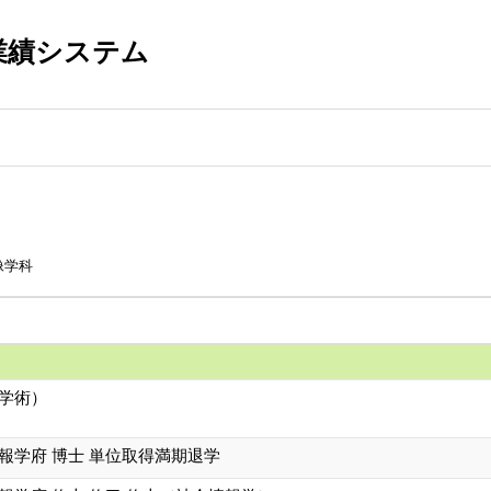
業績システム
像学科
（学術）
報学府 博士 単位取得満期退学