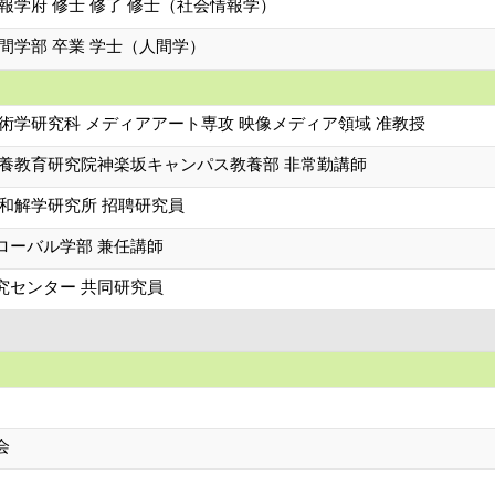
報学府 修士 修了 修士（社会情報学）
間学部 卒業 学士（人間学）
術学研究科 メディアアート専攻 映像メディア領域 准教授
教養教育研究院神楽坂キャンパス教養部 非常勤講師
際和解学研究所 招聘研究員
ローバル学部 兼任講師
究センター 共同研究員
会