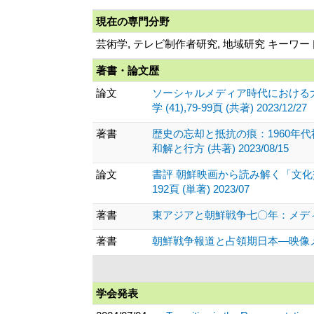
現在の専門分野
芸術学, テレビ制作者研究, 地域研究 キー
著書・論文歴
論文
ソーシャルメディア時代における
学 (41),79-99頁 (共著) 2023/12/27
著書
歴史の忘却と抵抗の痕：1960年
和解と行方 (共著) 2023/08/15
論文
書評 朝鮮映画から読み解く「文化
192頁 (単著) 2023/07
著書
東アジアと朝鮮戦争七〇年：メディア・思
著書
朝鮮戦争報道と占領期日本―映像メデ
学会発表