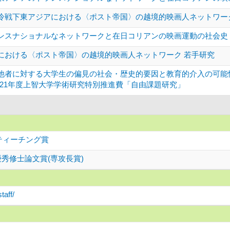
冷戦下東アジアにおける〈ポスト帝国〉の越境的映画人ネットワー
ンスナショナルなネットワークと在日コリアンの映画運動の社会史 
における〈ポスト帝国〉の越境的映画人ネットワーク 若手研究
他者に対する大学生の偏見の社会・歴史的要因と教育的介入の可能
021年度上智大学学術研究特別推進費「自由課題研究」
トティーチング賞
秀修士論文賞(専攻長賞)
taff/