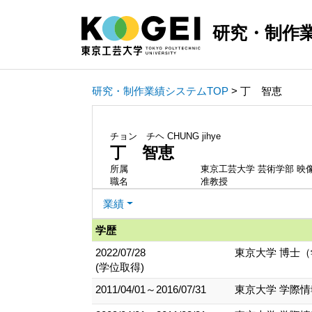
研究・制作
研究・制作業績システムTOP
> 丁 智恵
チョン チヘ
CHUNG jihye
丁 智恵
所属
東京工芸大学 芸術学部 映
職名
准教授
業績
学歴
2022/07/28
東京大学 博士
(学位取得)
2011/04/01～2016/07/31
東京大学 学際情