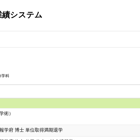
業績システム
像学科
（学術）
報学府 博士 単位取得満期退学