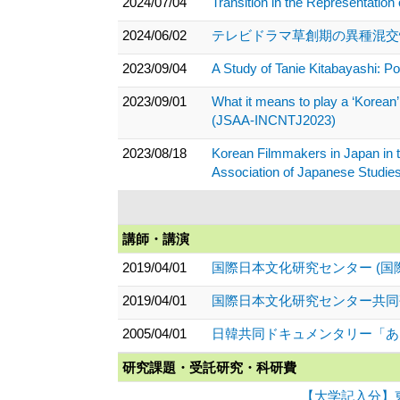
2024/07/04
Transition in the Representation
2024/06/02
テレビドラマ草創期の異種混交性（
2023/09/04
A Study of Tanie Kitabayashi: 
2023/09/01
What it means to play a ‘Ko
(JSAA-INCNTJ2023)
2023/08/18
Korean Filmmakers in Japan in 
Association of Japanese Studie
講師・講演
2019/04/01
国際日本文化研究センター (国
2019/04/01
国際日本文化研究センター共同
2005/04/01
日韓共同ドキュメンタリー「あ
研究課題・受託研究・科研費
【大学記入分】