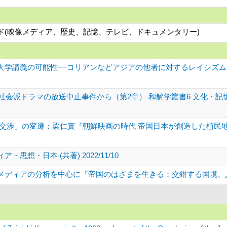
ワード(映像メディア、歴史、記憶、テレビ、ドキュメンタリー)
大学講義の可能性−−コリアンなどアジアの他者に対するレイシズム
代社会派ドラマの放送中止事件から（第2章） 和解学叢書6 文化・
交渉」の変遷：梁仁實『朝鮮映画の時代 帝国日本が創造した植民地表象
想・日本 (共著) 2022/11/10
ィアの分析を中心に『帝国のはざまを生きる：交錯する国境、人の移動、