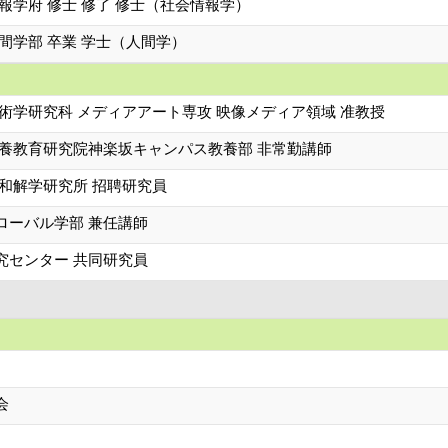
報学府 修士 修了 修士（社会情報学）
間学部 卒業 学士（人間学）
術学研究科 メディアアート専攻 映像メディア領域 准教授
教養教育研究院神楽坂キャンパス教養部 非常勤講師
際和解学研究所 招聘研究員
ローバル学部 兼任講師
究センター 共同研究員
会