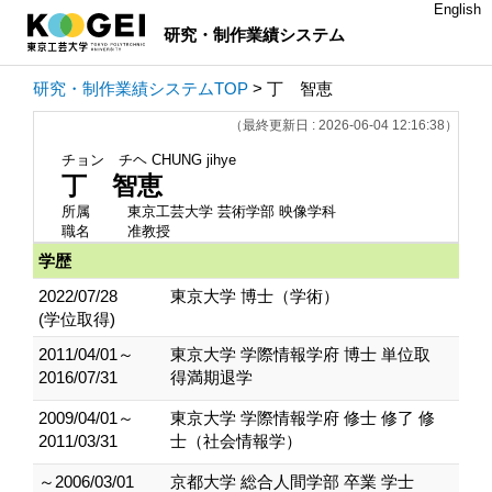
English
研究・制作業績システム
研究・制作業績システムTOP
> 丁 智恵
（最終更新日 : 2026-06-04 12:16:38）
チョン チヘ
CHUNG jihye
丁 智恵
所属
東京工芸大学 芸術学部 映像学科
職名
准教授
学歴
2022/07/28
東京大学 博士（学術）
(学位取得)
2011/04/01～
東京大学 学際情報学府 博士 単位取
2016/07/31
得満期退学
2009/04/01～
東京大学 学際情報学府 修士 修了 修
2011/03/31
士（社会情報学）
～2006/03/01
京都大学 総合人間学部 卒業 学士