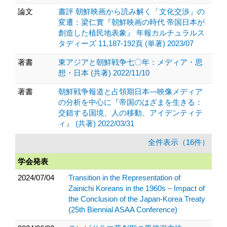
論文
書評 朝鮮映画から読み解く「文化交渉」の
変遷：梁仁實『朝鮮映画の時代 帝国日本が
創造した植民地表象』 年報カルチュラルス
タディーズ 11,187-192頁 (単著) 2023/07
著書
東アジアと朝鮮戦争七〇年：メディア・思
想・日本 (共著) 2022/11/10
著書
朝鮮戦争報道と占領期日本―映像メディア
の分析を中心に『帝国のはざまを生きる：
交錯する国境、人の移動、アイデンティテ
ィ』 (共著) 2022/03/31
全件表示（16件）
学会発表
2024/07/04
Transition in the Representation of
Zainichi Koreans in the 1960s – Impact of
the Conclusion of the Japan-Korea Treaty
(25th Biennial ASAA Conference)