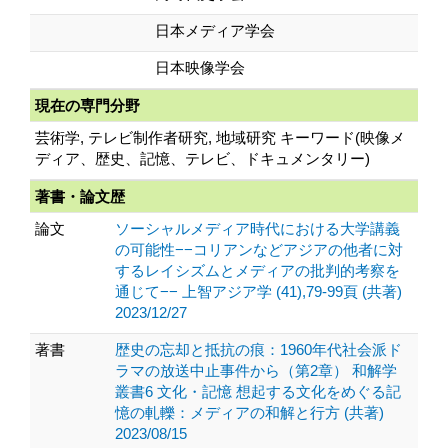
日本メディア学会
日本映像学会
現在の専門分野
芸術学, テレビ制作者研究, 地域研究 キーワード(映像メ
ディア、歴史、記憶、テレビ、ドキュメンタリー)
著書・論文歴
論文
ソーシャルメディア時代における大学講義
の可能性−−コリアンなどアジアの他者に対
するレイシズムとメディアの批判的考察を
通じて−− 上智アジア学 (41),79-99頁 (共著)
2023/12/27
著書
歴史の忘却と抵抗の痕：1960年代社会派ド
ラマの放送中止事件から（第2章） 和解学
叢書6 文化・記憶 想起する文化をめぐる記
憶の軋轢：メディアの和解と行方 (共著)
2023/08/15