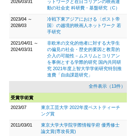
2026/03/31
ットワークと在日コリアンの映画運
動の社会史 科研費・基盤研究（C）
2023/04 ～
冷戦下東アジアにおける〈ポスト帝
2028/03
国〉の越境的映画人ネットワーク 若
手研究
2021/04/01 ～
非欧米の文化的他者に対する大学生
2024/03/31
の偏見の社会・歴史的要因と教育的
介入の可能性－ムスリムとコリアン
を事例とする学際的研究 国内共同研
究 2021年度上智大学学術研究特別推
進費「自由課題研究」
全件表示（13件）
受賞学術賞
2023/07
東京工芸大学 2022年度ベストティーチ
ング賞
2011/03/01
東京大学大学院学際情報学府 優秀修士
論文賞(専攻長賞)