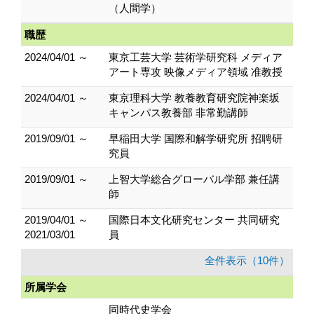
（人間学）
職歴
2024/04/01 ～
東京工芸大学 芸術学研究科 メディア
アート専攻 映像メディア領域 准教授
2024/04/01 ～
東京理科大学 教養教育研究院神楽坂
キャンパス教養部 非常勤講師
2019/09/01 ～
早稲田大学 国際和解学研究所 招聘研
究員
2019/09/01 ～
上智大学総合グローバル学部 兼任講
師
2019/04/01 ～
国際日本文化研究センター 共同研究
2021/03/01
員
全件表示（10件）
所属学会
同時代史学会