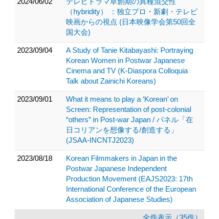
2024/06/02
テレビドラマ草創期の異種混交性
（hybridity） ：独立プロ・新劇・テレビ
映画からの視点 (日本映像学会第50回全
国大会)
2023/09/04
A Study of Tanie Kitabayashi: Portraying
Korean Women in Postwar Japanese
Cinema and TV (K-Diaspora Colloquia
Talk about Zainichi Koreans)
2023/09/01
What it means to play a ‘Korean’ on
Screen: Representation of post-colonial
“others” in Post-war Japan / パネル「在
日コリアンを想像する/創造する」
(JSAA-INCNTJ2023)
2023/08/18
Korean Filmmakers in Japan in the
Postwar Japanese Independent
Production Movement (EAJS2023: 17th
International Conference of the European
Association of Japanese Studies)
全件表示（35件）