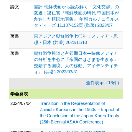
論文
書評 朝鮮映画から読み解く「文化交渉」の
変遷：梁仁實『朝鮮映画の時代 帝国日本が
創造した植民地表象』 年報カルチュラルス
タディーズ 11,187-192頁 (単著) 2023/07
著書
東アジアと朝鮮戦争七〇年：メディア・思
想・日本 (共著) 2022/11/10
著書
朝鮮戦争報道と占領期日本―映像メディア
の分析を中心に『帝国のはざまを生きる：
交錯する国境、人の移動、アイデンティテ
ィ』 (共著) 2022/03/31
全件表示（16件）
学会発表
2024/07/04
Transition in the Representation of
Zainichi Koreans in the 1960s – Impact of
the Conclusion of the Japan-Korea Treaty
(25th Biennial ASAA Conference)