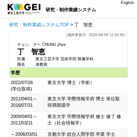
English
研究・制作業績システム
研究・制作業績システムTOP
> 丁 智恵
（最終更新日 : 2026-06-04 12:16:38）
チョン チヘ
CHUNG jihye
丁 智恵
所属
東京工芸大学 芸術学部 映像学科
職名
准教授
学歴
2022/07/28
東京大学 博士（学術）
(学位取得)
2011/04/01～
東京大学 学際情報学府 博士 単位取
2016/07/31
得満期退学
2009/04/01～
東京大学 学際情報学府 修士 修了 修
2011/03/31
士（社会情報学）
～2006/03/01
京都大学 総合人間学部 卒業 学士