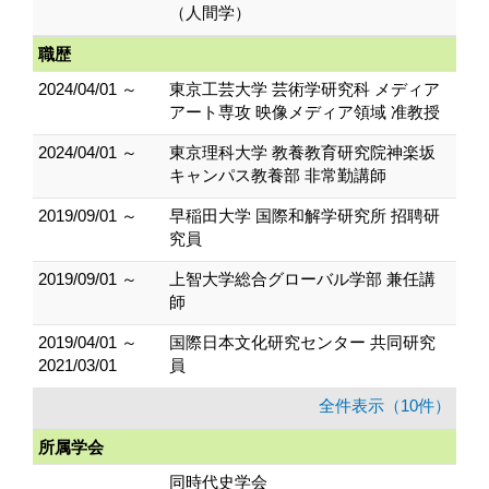
（人間学）
職歴
2024/04/01 ～
東京工芸大学 芸術学研究科 メディア
アート専攻 映像メディア領域 准教授
2024/04/01 ～
東京理科大学 教養教育研究院神楽坂
キャンパス教養部 非常勤講師
2019/09/01 ～
早稲田大学 国際和解学研究所 招聘研
究員
2019/09/01 ～
上智大学総合グローバル学部 兼任講
師
2019/04/01 ～
国際日本文化研究センター 共同研究
2021/03/01
員
全件表示（10件）
所属学会
同時代史学会