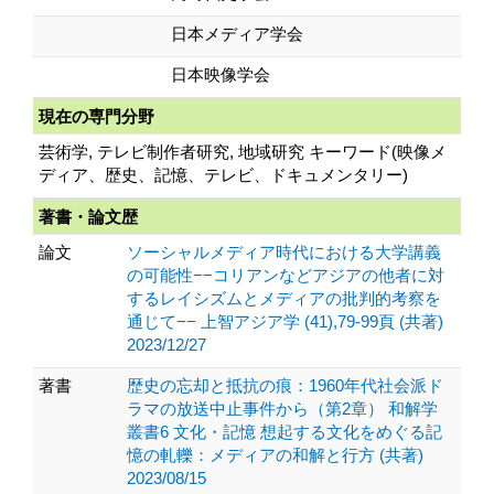
日本メディア学会
日本映像学会
現在の専門分野
芸術学, テレビ制作者研究, 地域研究 キーワード(映像メ
ディア、歴史、記憶、テレビ、ドキュメンタリー)
著書・論文歴
論文
ソーシャルメディア時代における大学講義
の可能性−−コリアンなどアジアの他者に対
するレイシズムとメディアの批判的考察を
通じて−− 上智アジア学 (41),79-99頁 (共著)
2023/12/27
著書
歴史の忘却と抵抗の痕：1960年代社会派ド
ラマの放送中止事件から（第2章） 和解学
叢書6 文化・記憶 想起する文化をめぐる記
憶の軋轢：メディアの和解と行方 (共著)
2023/08/15