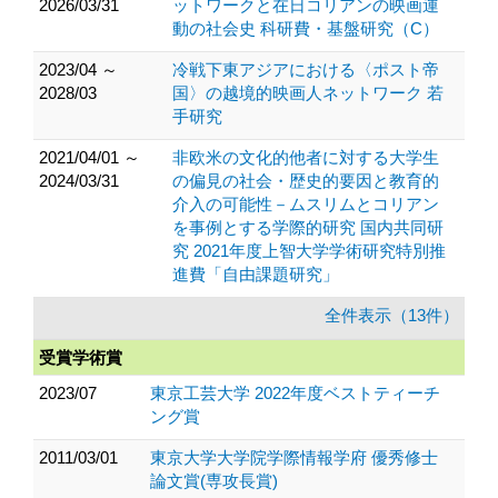
2026/03/31
ットワークと在日コリアンの映画運
動の社会史 科研費・基盤研究（C）
2023/04 ～
冷戦下東アジアにおける〈ポスト帝
2028/03
国〉の越境的映画人ネットワーク 若
手研究
2021/04/01 ～
非欧米の文化的他者に対する大学生
2024/03/31
の偏見の社会・歴史的要因と教育的
介入の可能性－ムスリムとコリアン
を事例とする学際的研究 国内共同研
究 2021年度上智大学学術研究特別推
進費「自由課題研究」
全件表示（13件）
受賞学術賞
2023/07
東京工芸大学 2022年度ベストティーチ
ング賞
2011/03/01
東京大学大学院学際情報学府 優秀修士
論文賞(専攻長賞)