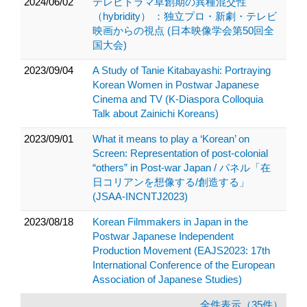
2024/06/02
テレビドラマ草創期の異種混交性
（hybridity） ：独立プロ・新劇・テレビ
映画からの視点 (日本映像学会第50回全
国大会)
2023/09/04
A Study of Tanie Kitabayashi: Portraying
Korean Women in Postwar Japanese
Cinema and TV (K-Diaspora Colloquia
Talk about Zainichi Koreans)
2023/09/01
What it means to play a ‘Korean’ on
Screen: Representation of post-colonial
“others” in Post-war Japan / パネル「在
日コリアンを想像する/創造する」
(JSAA-INCNTJ2023)
2023/08/18
Korean Filmmakers in Japan in the
Postwar Japanese Independent
Production Movement (EAJS2023: 17th
International Conference of the European
Association of Japanese Studies)
全件表示（35件）