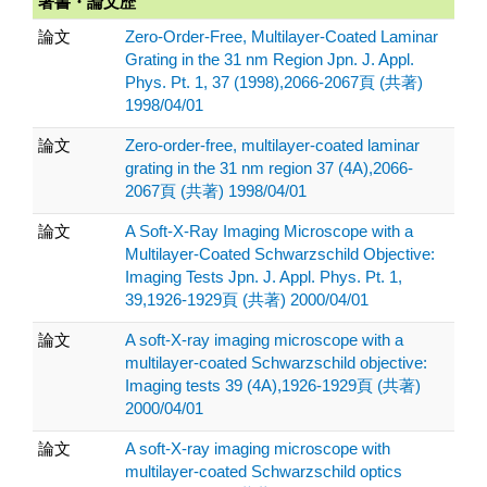
著書・論文歴
論文
Zero-Order-Free, Multilayer-Coated Laminar
Grating in the 31 nm Region Jpn. J. Appl.
Phys. Pt. 1, 37 (1998),2066-2067頁 (共著)
1998/04/01
論文
Zero-order-free, multilayer-coated laminar
grating in the 31 nm region 37 (4A),2066-
2067頁 (共著) 1998/04/01
論文
A Soft-X-Ray Imaging Microscope with a
Multilayer-Coated Schwarzschild Objective:
Imaging Tests Jpn. J. Appl. Phys. Pt. 1,
39,1926-1929頁 (共著) 2000/04/01
論文
A soft-X-ray imaging microscope with a
multilayer-coated Schwarzschild objective:
Imaging tests 39 (4A),1926-1929頁 (共著)
2000/04/01
論文
A soft-X-ray imaging microscope with
multilayer-coated Schwarzschild optics