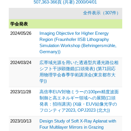
507,363-366頁 (共著) 2000/04/01
全件表示（307件）
学会発表
2024/05/26
Imaging Objective for Higher Energy
Region (Fraunhofer IISB Lithography
Simulation Workshop (Behringersmühle,
Germany))
2024/03/24
広帯域光源を用いた透過型共通光路位相
シフト干渉顕微鏡(口頭発表) (第71回応
用物理学会春季学術講演会(東京都市大
学))
2023/11/28
高倍率EUV対物ミラーの100pm精度波面
制御と高エネルギー領域への展開(口頭
発表：招待講演) (X線・EUV結像光学の
フロンティア2023, OPJ2023 (北大))
2023/10/13
Design Study of Soft X-Ray Aplanat with
Four Multilayer Mirrors in Grazing