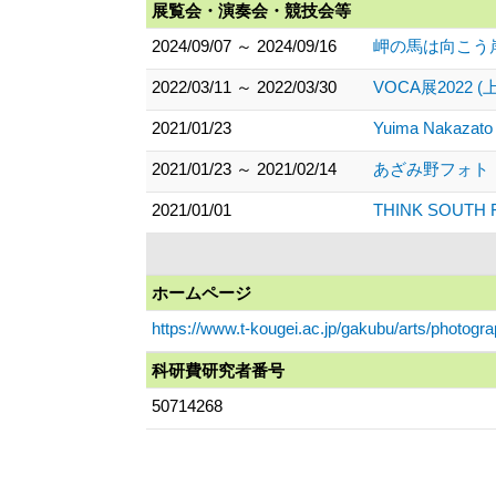
展覧会・演奏会・競技会等
2024/09/07 ～ 2024/09/16
岬の馬は向こう岸の夢
2022/03/11 ～ 2022/03/30
VOCA展2022 
2021/01/23
Yuima Nakazato
2021/01/23 ～ 2021/02/14
あざみ野フォト・
2021/01/01
THINK SOUTH FO
ホームページ
https://www.t-kougei.ac.jp/gakubu/arts/photograp
科研費研究者番号
50714268