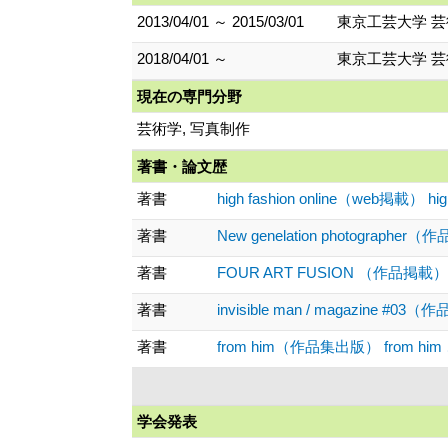
2013/04/01 ～ 2015/03/01
東京工芸大学 芸
2018/04/01 ～
東京工芸大学 芸
現在の専門分野
芸術学, 写真制作
著書・論文歴
著書
high fashion online（web掲載） high
著書
New genelation photographer（作
著書
FOUR ART FUSION （作品掲載） 、
著書
invisible man / magazine #03（作
著書
from him（作品集出版） from him 、
学会発表