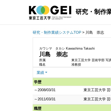
研究・制作
研究・制作業績システムTOP
> 川島 崇志
カワシマ タカシ
Kawashima Takashi
川島 崇志
所属
東京工芸大学 芸術学部 写
職名
准教授
業績
学歴
～2008/03/31
東京工芸大学 芸
～2011/03/31
東京工芸大学 芸
職歴