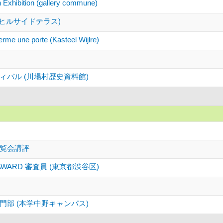
Exhibition (gallery commune)
(代官山ヒルサイドテラス)
ferme une porte (Kasteel Wijlre)
バル (川場村歴史資料館)
覧会講評
O AWARD 審査員 (東京都渋谷区)
部 (本学中野キャンパス)