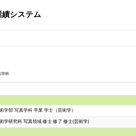
業績システム
真学科
術学部 写真学科 卒業 学士（芸術学）
術学研究科 写真領域 修士 修了 修士(芸術学)