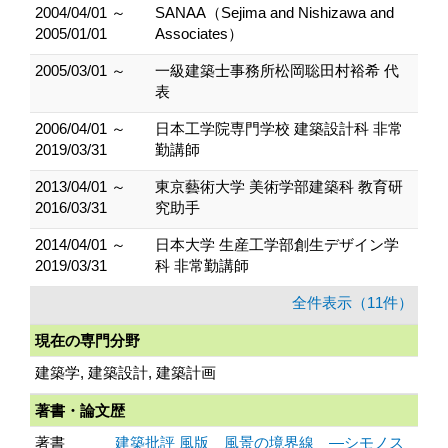
2004/04/01 ～
SANAA（Sejima and Nishizawa and
2005/01/01
Associates）
2005/03/01 ～
一級建築士事務所松岡聡田村裕希 代
表
2006/04/01 ～
日本工学院専門学校 建築設計科 非常
2019/03/31
勤講師
2013/04/01 ～
東京藝術大学 美術学部建築科 教育研
2016/03/31
究助手
2014/04/01 ～
日本大学 生産工学部創生デザイン学
2019/03/31
科 非常勤講師
全件表示（11件）
現在の専門分野
建築学, 建築設計, 建築計画
著書・論文歴
著書
建築批評 風版 風景の境界線 ―シモノス