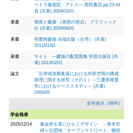
ペトラ修道院・アトス― 西田書店,pp.23-44
頁 (共著) 2004/03/01
著書
視覚と建築 （発想の視点） グラフィック
社 (共著) 2009/06/01
著書
視覺與建築 尖端出版（台湾） (共著)
2011/01/01
著書
サイト ―建築の配置図集 学芸出版社 (共
著) 2013/02/01
論文
「沿岸域漁業集落における外部空間の構成
原理に関する研究（その１）～三重県尾鷲
市におけるケーススタディ～ (共著)
2000/09
全件表示（89件）
学会発表
2025/12/14
集会所を道にひらくデザイン －厚木市
緑ヶ丘団地「オープンストリート」構想