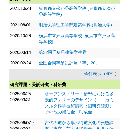
2021/10/28
東京都立松が谷高等学校 (東京都立松が
谷高等学校)
2021/08/01
明治大学理工学部建築学科 (明治大学)
2020/10/29
横浜市立戸塚高等学校 (横浜市立戸塚高
等学校)
2020/03/14
第32回千葉県建築学生賞
2020/02/24
全国合同卒業設計展「卒、20」
全件表示（40件）
研究課題・受託研究・科研費
2025/06/25 ～
オープンストリート構想における多
2026/03/31
義的フォリーのデザイン（コニカミ
ノルタ科学技術振興財団研究奨励）
その他の補助金・助成金
2025/06/07 ～
古代の道から学ぶ街道文化の実態調
2026/03/31
査（東京工芸大学後援会 教育・研