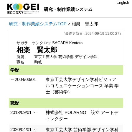
English
研究・制作業績システム
研究・制作業績システムTOP
> 相楽 賢太郎
（最終更新日 : 2024-09-19 11:00:27）
サガラ ケンタロウ
SAGARA Kentaro
相楽 賢太郎
所属
東京工芸大学 芸術学部 デザイン学科
職名
助教
学歴
～2004/03/01
東京工芸大学デザイン学科ビジュア
ルコミュニケーションコース 卒業 学
士（芸術学）
職歴
2018/09/01 ～
株式会社 POLARNO 設立 アートデ
ィレクター
2020/04/01 ～
東京工芸大学 芸術学部 デザイン学科