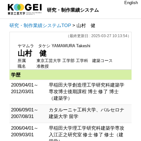
English
研究・制作業績システム
研究・制作業績システムTOP
> 山村 健
（最終更新日 : 2025-03-27 10:13:54）
ヤマムラ タケシ
YAMAMURA Takeshi
山村 健
所属
東京工芸大学 工学部 工学科 建築コース
職名
准教授
学歴
2009/04/01～
早稲田大学創造理工学研究科建築学
2012/03/01
専攻博士後期課程 博士 修了 博士
（建築学）
2006/09/01～
カタルーニャ工科大学、バルセロナ
2007/08/31
建築大学 留学
2006/04/01～
早稲田大学理工学研究科建築学専攻
2009/03/01
入江正之研究室 修士 修了 修士（建