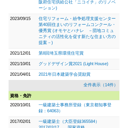
阪府住宅供給公社「ニコイチ」のリノベ
ーション)
2023/09/15
住宅リフォーム・紛争処理支援センター
第40回住まいのリフォームコンクール・
優秀賞 (オモヤとハナレ －団地コミュ
ニティの活性化を促す新たな住まい方の
提案－)
2021/12/01
第8回埼玉県環境住宅賞
2021/10/01
グッドデザイン賞2021 (Light House)
2021/04/01
2021年日本建築学会奨励賞
全件表示（14件）
資格・免許
2020/10/01
一級建築士事務所登録（東京都知事登
録：64063）
2017/02/01
一級建築士（大臣登録365584）
2017/02/17 国家資格