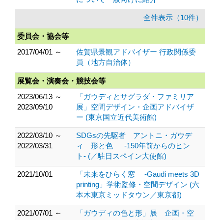
全件表示（10件）
委員会・協会等
2017/04/01 ～
佐賀県景観アドバイザー 行政関係委
員（地方自治体）
展覧会・演奏会・競技会等
2023/06/13 ～
「ガウディとサグラダ・ファミリア
2023/09/10
展」空間デザイン・企画アドバイザ
ー (東京国立近代美術館)
2022/03/10 ～
SDGsの先駆者 アントニ・ガウデ
2022/03/31
ィ 形と色 -150年前からのヒン
ト- (／駐日スペイン大使館)
2021/10/01
「未来をひらく窓 -Gaudi meets 3D
printing」学術監修・空間デザイン (六
本木東京ミッドタウン／東京都)
2021/07/01 ～
「ガウディの色と形」展 企画・空