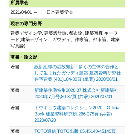
所属学会
2021/04/01 ～
日本建築学会
現在の専門分野
建築デザイン学, 建築設計論, 都市論, 建築写真 キーワ
ード(建築デザイン、ガウディ、作家論、都市論、建築
写真論)
著書・論文歴
著書
設計組織の温故知新 : 多くの主体の合作と
して生まれたガウディ建築 建築資料研究社
住宅建築 (481),,84-89頁 (単著) 2020/06/01
著書
新建築住宅特集2020:07 株式会社新建築社
2020年7月号,80-87頁 (共著) 2020/07/01
著書
トウキョウ建築コレクション2020 Official
Book 建築資料研究所,266-279頁 (共著)
2020/07/20
著書
TOTO通信 TOTO出版 65,45149-45149頁