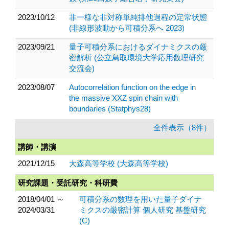
2023/10/12
非一様な非対称単純排他過程の定常状態
(非線形波動から可積分系へ 2023)
2023/09/21
量子可積分系におけるダイナミクスの厳
密解析 (公立鳥取環境大学応用数理研究
交流会)
2023/08/07
Autocorrelation function on the edge in
the massive XXZ spin chain with
boundaries (Statphys28)
全件表示（8件）
講師・講演
2021/12/15
大森高等学校 (大森高等学校)
研究課題・受託研究・科研費
2018/04/01 ～
可積分系の数理を用いた量子ダイナ
2024/03/31
ミクスの厳密計算 個人研究 基盤研究
(C)