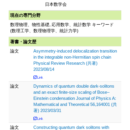
日本数学会
現在の専門分野
数理物理、物性基礎, 応用数学、統計数学 キーワード
(数理工学、数理物理学、統計力学)
著書・論文歴
論文
Asymmetry-induced delocalization transition
in the integrable non-Hermitian spin chain
Physical Review Research (共著)
2023/08/14
論文
Dynamics of quantum double dark-solitons
and an exact finite-size scaling of Bose–
Einstein condensation Journal of Physics A:
Mathematical and Theoretical 56,164001 (共
著) 2023/03/31
論文
Constructing quantum dark solitons with