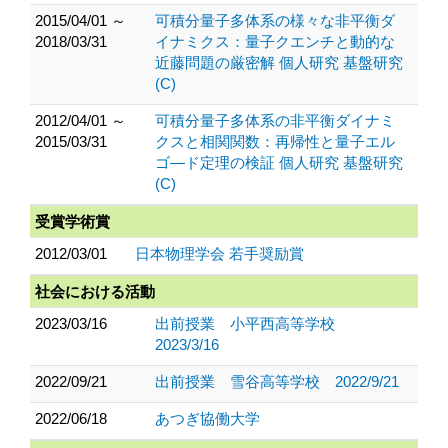
2015/04/01 ～
可積分量子多体系の様々な非平衡ダ
2018/03/31
イナミクス：量子クエンチと動的な
近藤問題の厳密解 個人研究 基盤研究
(C)
2012/04/01 ～
可積分量子多体系の非平衡ダイナミ
2015/03/31
クスと相関関数：再帰性と量子エル
ゴ―ド定理の検証 個人研究 基盤研究
(C)
受賞学術賞
2012/03/01
日本物理学会 若手奨励賞
社会における活動
2023/03/16
出前授業 小平西高等学校
2023/3/16
2022/09/21
出前授業 雪谷高等学校 2022/9/21
2022/06/18
あつぎ協働大学