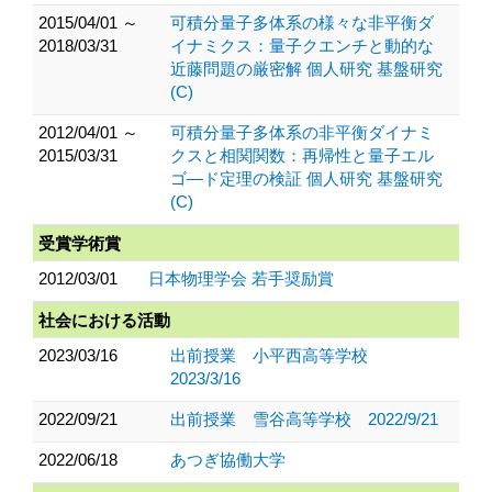
2015/04/01 ～
可積分量子多体系の様々な非平衡ダ
2018/03/31
イナミクス：量子クエンチと動的な
近藤問題の厳密解 個人研究 基盤研究
(C)
2012/04/01 ～
可積分量子多体系の非平衡ダイナミ
2015/03/31
クスと相関関数：再帰性と量子エル
ゴ―ド定理の検証 個人研究 基盤研究
(C)
受賞学術賞
2012/03/01
日本物理学会 若手奨励賞
社会における活動
2023/03/16
出前授業 小平西高等学校
2023/3/16
2022/09/21
出前授業 雪谷高等学校 2022/9/21
2022/06/18
あつぎ協働大学