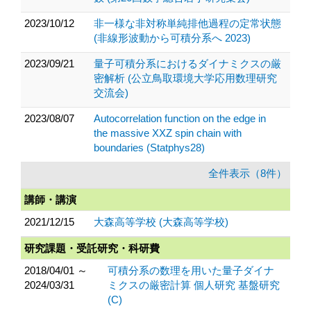
2023/10/12
非一様な非対称単純排他過程の定常状態
(非線形波動から可積分系へ 2023)
2023/09/21
量子可積分系におけるダイナミクスの厳
密解析 (公立鳥取環境大学応用数理研究
交流会)
2023/08/07
Autocorrelation function on the edge in
the massive XXZ spin chain with
boundaries (Statphys28)
全件表示（8件）
講師・講演
2021/12/15
大森高等学校 (大森高等学校)
研究課題・受託研究・科研費
2018/04/01 ～
可積分系の数理を用いた量子ダイナ
2024/03/31
ミクスの厳密計算 個人研究 基盤研究
(C)