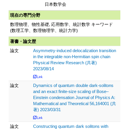
日本数学会
現在の専門分野
数理物理、物性基礎, 応用数学、統計数学 キーワード
(数理工学、数理物理学、統計力学)
著書・論文歴
論文
Asymmetry-induced delocalization transition
in the integrable non-Hermitian spin chain
Physical Review Research (共著)
2023/08/14
論文
Dynamics of quantum double dark-solitons
and an exact finite-size scaling of Bose–
Einstein condensation Journal of Physics A:
Mathematical and Theoretical 56,164001 (共
著) 2023/03/31
論文
Constructing quantum dark solitons with