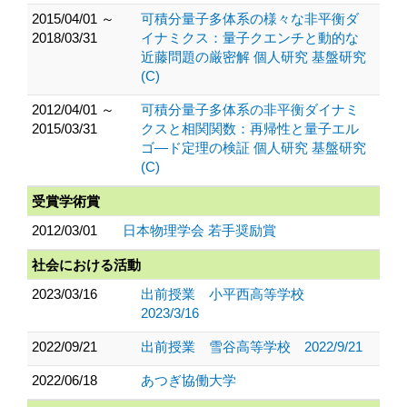
2015/04/01 ～
可積分量子多体系の様々な非平衡ダ
2018/03/31
イナミクス：量子クエンチと動的な
近藤問題の厳密解 個人研究 基盤研究
(C)
2012/04/01 ～
可積分量子多体系の非平衡ダイナミ
2015/03/31
クスと相関関数：再帰性と量子エル
ゴ―ド定理の検証 個人研究 基盤研究
(C)
受賞学術賞
2012/03/01
日本物理学会 若手奨励賞
社会における活動
2023/03/16
出前授業 小平西高等学校
2023/3/16
2022/09/21
出前授業 雪谷高等学校 2022/9/21
2022/06/18
あつぎ協働大学