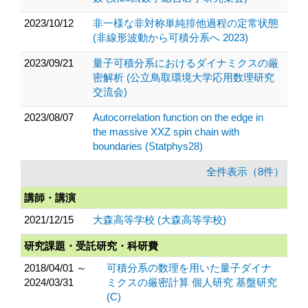
2023/10/12
非一様な非対称単純排他過程の定常状態
(非線形波動から可積分系へ 2023)
2023/09/21
量子可積分系におけるダイナミクスの厳
密解析 (公立鳥取環境大学応用数理研究
交流会)
2023/08/07
Autocorrelation function on the edge in
the massive XXZ spin chain with
boundaries (Statphys28)
全件表示（8件）
講師・講演
2021/12/15
大森高等学校 (大森高等学校)
研究課題・受託研究・科研費
2018/04/01 ～
可積分系の数理を用いた量子ダイナ
2024/03/31
ミクスの厳密計算 個人研究 基盤研究
(C)