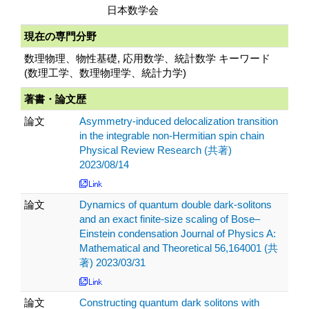
日本数学会
現在の専門分野
数理物理、物性基礎, 応用数学、統計数学 キーワード
(数理工学、数理物理学、統計力学)
著書・論文歴
論文
Asymmetry-induced delocalization transition
in the integrable non-Hermitian spin chain
Physical Review Research (共著)
2023/08/14
論文
Dynamics of quantum double dark-solitons
and an exact finite-size scaling of Bose–
Einstein condensation Journal of Physics A:
Mathematical and Theoretical 56,164001 (共
著) 2023/03/31
論文
Constructing quantum dark solitons with