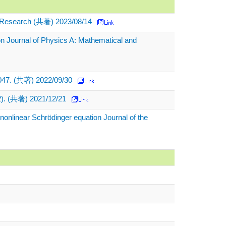
ew Research (共著) 2023/08/14
on Journal of Physics A: Mathematical and
32047. (共著) 2022/09/30
22). (共著) 2021/12/21
nonlinear Schrödinger equation Journal of the