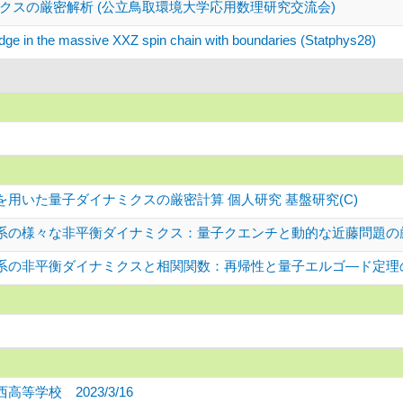
クスの厳密解析 (公立鳥取環境大学応用数理研究交流会)
 edge in the massive XXZ spin chain with boundaries (Statphys28)
用いた量子ダイナミクスの厳密計算 個人研究 基盤研究(C)
系の様々な非平衡ダイナミクス：量子クエンチと動的な近藤問題の厳密
系の非平衡ダイナミクスと相関関数：再帰性と量子エルゴ―ド定理の検
等学校 2023/3/16