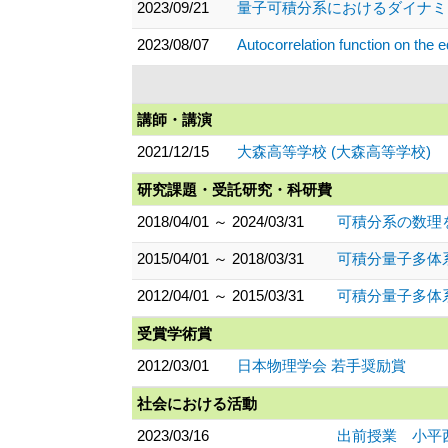
2023/09/21
量子可積分系におけるダイナミ
2023/08/07
Autocorrelation function on the
講師・講演
2021/12/15
大森高等学校 (大森高等学校)
研究課題・受託研究・科研費
2018/04/01 ～ 2024/03/31
可積分系の数理を
2015/04/01 ～ 2018/03/31
可積分量子多体
2012/04/01 ～ 2015/03/31
可積分量子多体
受賞学術賞
2012/03/01
日本物理学会 若手奨励賞
社会における活動
2023/03/16
出前授業 小平西高