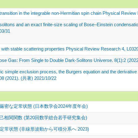
ransition in the integrable non-Hermitian spin chain Physical Revi
litons and an exact finite-size scaling of Bose–Einstein condensati
03/31
 with stable scattering properties Physical Review Research 4, L0
ose Gas: From Single to Double Dark-Solitons Universe. 8(1):2 (20
 simple exclusion process, the Burgers equation and the derivative 
008 (2021). (共著) 2021/10/22
密な定常状態 (日本数学会2024年度年会)
己相関関数 (第20回数学総合若手研究集会)
状態 (非線形波動から可積分系へ 2023)