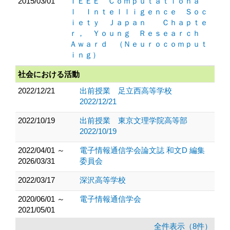
2015/03/01
ＩＥＥＥ Ｃｏｍｐｕｔａｔｉｏｎａ
ｌ Ｉｎｔｅｌｌｉｇｅｎｃｅ Ｓｏｃ
ｉｅｔｙ Ｊａｐａｎ Ｃｈａｐｔｅ
ｒ， Ｙｏｕｎｇ Ｒｅｓｅａｒｃｈ
Ａｗａｒｄ （Ｎｅｕｒｏｃｏｍｐｕｔ
ｉｎｇ）
社会における活動
2022/12/21
出前授業 足立西高等学校
2022/12/21
2022/10/19
出前授業 東京文理学院高等部
2022/10/19
2022/04/01 ～
電子情報通信学会論文誌 和文D 編集
2026/03/31
委員会
2022/03/17
深沢高等学校
2020/06/01 ～
電子情報通信学会
2021/05/01
全件表示（8件）