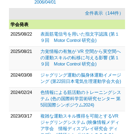
2006/04/01
全件表示（144件）
学会発表
2025/08/22
表面筋電信号を用いた指文字認識 (第１
９回 Motor Control 研究会)
2025/08/21
力覚情報の有無が VR 空間から実空間へ
の運動スキルの転移に与える影響 (第１
９回 Motor Control 研究会)
2024/03/08
ジャグリング運動の脳身体運動イメージ
ング (第22回日本電気生理運動学会大会)
2024/02/24
色情報による筋活動のトレーニングシス
テム (色の国際科学芸術研究センター 第
5回国際シンポジウム2024)
2023/03/17
複雑な運動スキル獲得を可能とするVR
ジャグリングシステム (映像情報メディ
ア学会 情報ディスプレイ研究会 ディ