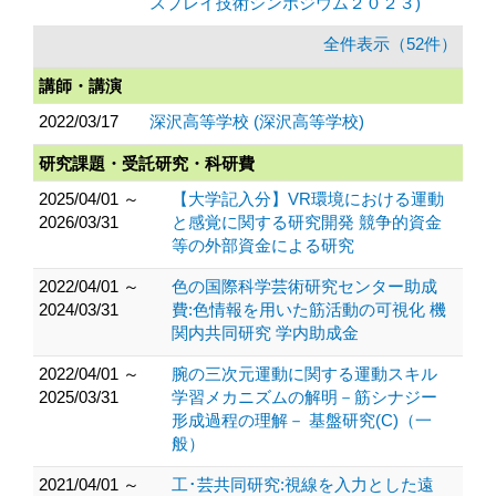
スプレイ技術シンポジウム２０２３)
全件表示（52件）
講師・講演
2022/03/17
深沢高等学校 (深沢高等学校)
研究課題・受託研究・科研費
2025/04/01 ～
【大学記入分】VR環境における運動
2026/03/31
と感覚に関する研究開発 競争的資金
等の外部資金による研究
2022/04/01 ～
色の国際科学芸術研究センター助成
2024/03/31
費:色情報を用いた筋活動の可視化 機
関内共同研究 学内助成金
2022/04/01 ～
腕の三次元運動に関する運動スキル
2025/03/31
学習メカニズムの解明－筋シナジー
形成過程の理解－ 基盤研究(C)（一
般）
2021/04/01 ～
工･芸共同研究:視線を入力とした遠