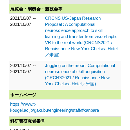
展覧会・演奏会・競技会等
2021/10/07 ～
CRCNS US-Japan Research
2021/10/07
Proposal : A computational
neuroscience approach to skill
learning and transfer from visuo-haptic
VR to the real-world (CRCNS2021 /
Renaissance New York Chelsea Hotel
／米国)
2021/10/07 ～
Juggling on the moon: Computational
2021/10/07
neuroscience of skill acquisition
(CRCNS2021 / Renaissance New
York Chelsea Hotel／米国)
ホームページ
https://www.t-
kougei.ac.jp/gakubu/engineering/staff/#kanbara
科研費研究者番号