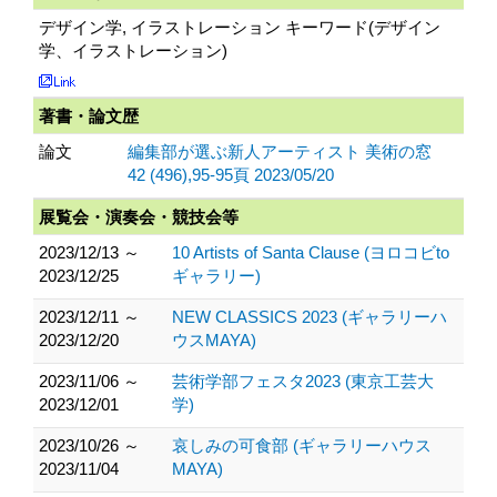
デザイン学, イラストレーション キーワード(デザイン
学、イラストレーション)
著書・論文歴
論文
編集部が選ぶ新人アーティスト 美術の窓
42 (496),95-95頁 2023/05/20
展覧会・演奏会・競技会等
2023/12/13 ～
10 Artists of Santa Clause (ヨロコビto
2023/12/25
ギャラリー)
2023/12/11 ～
NEW CLASSICS 2023 (ギャラリーハ
2023/12/20
ウスMAYA)
2023/11/06 ～
芸術学部フェスタ2023 (東京工芸大
2023/12/01
学)
2023/10/26 ～
哀しみの可食部 (ギャラリーハウス
2023/11/04
MAYA)