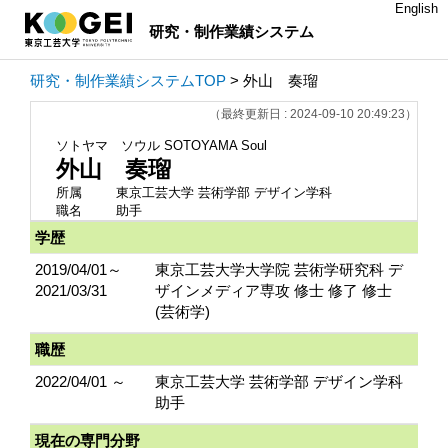
English
研究・制作業績システム
研究・制作業績システムTOP
> 外山 奏瑠
（最終更新日 : 2024-09-10 20:49:23）
ソトヤマ ソウル
SOTOYAMA Soul
外山 奏瑠
所属
東京工芸大学 芸術学部 デザイン学科
職名
助手
学歴
2019/04/01～
東京工芸大学大学院 芸術学研究科 デ
2021/03/31
ザインメディア専攻 修士 修了 修士
(芸術学)
職歴
2022/04/01 ～
東京工芸大学 芸術学部 デザイン学科
助手
現在の専門分野