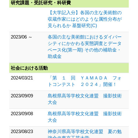
研究課題・受託研究・科研費
【大学記入分】各国の主な美術館の
収蔵作家にはどのような属性分布が
見られるか 基盤研究(C)
2023/06 ～
各国の主な美術館におけるダイバー
シティにかかわる実態調査とデータ
ベース化(第一期) その他の補助金・
助成金
社会における活動
2024/03/21
「第 １ 回 ＹＡＭＡＤＡ フォ
トコンテスト ２０２４」開催！
2023/09/09
島根県高等学校文化連盟 撮影技術
大会
2023/09/08
島根県高等学校文化連盟 撮影技術
大会
2023/08/23
神奈川県高等学校文化連盟 夏の勉
強会＠東京工芸大学