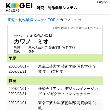
English
研究・制作業績システム
研究・制作業績システムTOP
> カワノ ミオ
（最終更新日 : 2026-06-04 12:16:38）
カワノ ミオ
KAWANO Mio
カワノ ミオ
所属
東京工芸大学 芸術学部 写真学科
職名
助教
学歴
2003/04/01～
東京工芸大学 芸術学部 写真学科 卒
2007/03/31
業 学士 (芸術学)
職歴
2007/04/01 ～
株式会社アマナ デジタルイメージン
2022/03/31
グ エグゼクティブレタッチャー
2022/04/01 ～
東京工芸大学 芸術学部 写真学科 助
教