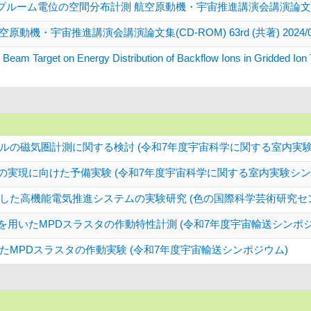
電位の空間分布計測 航空原動機・宇宙推進講演会講演論文集(CD-ROM) 
・宇宙推進講演会講演論文集(CD-ROM) 63rd (共著) 2024/03
on Beam Target on Energy Distribution of Backflow Ions in Gridded Ion 
ルの磁気圏計測に関する検討 (令和7年度宇宙科学に関する室内実験
タの実現に向けた予備実験 (令和7年度宇宙科学に関する室内実験シン
た高機能電気推進システムの実験研究 (色の国際科学芸術研究センタ
御を用いたMPDスラスタの作動特性計測 (令和7年度宇宙輸送シンポジ
MPDスラスタの作動実験 (令和7年度宇宙輸送シンポジウム)