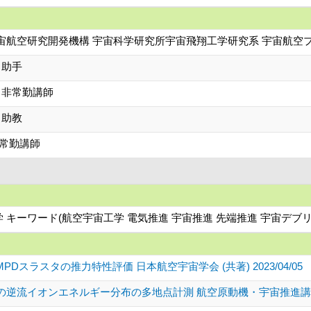
宙航空研究開発機構 宇宙科学研究所宇宙飛翔工学研究系 宇宙航空
 助手
 非常勤講師
 助教
非常勤講師
学 キーワード(航空宇宙工学 電気推進 宇宙推進 先端推進 宇宙デブリ
スラスタの推力特性評価 日本航空宇宙学会 (共著) 2023/04/05
イオンエネルギー分布の多地点計測 航空原動機・宇宙推進講演会講演論文集(C