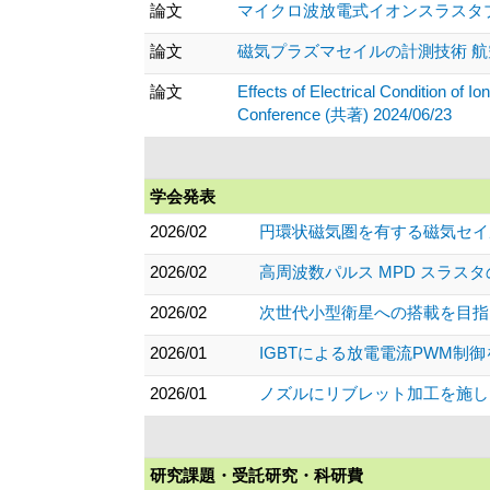
論文
マイクロ波放電式イオンスラスタプルーム
論文
磁気プラズマセイルの計測技術 航空原動機
論文
Effects of Electrical Condition of I
Conference (共著) 2024/06/23
学会発表
2026/02
円環状磁気圏を有する磁気セイ
2026/02
高周波数パルス MPD スラス
2026/02
次世代小型衛星への搭載を目指し
2026/01
IGBTによる放電電流PWM制
2026/01
ノズルにリブレット加工を施した
研究課題・受託研究・科研費