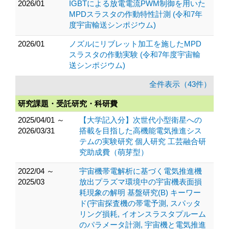
2026/01
IGBTによる放電電流PWM制御を用いた
MPDスラスタの作動特性計測 (令和7年
度宇宙輸送シンポジウム)
2026/01
ノズルにリブレット加工を施したMPD
スラスタの作動実験 (令和7年度宇宙輸
送シンポジウム)
全件表示（43件）
研究課題・受託研究・科研費
2025/04/01 ～
【大学記入分】次世代小型衛星への
2026/03/31
搭載を目指した高機能電気推進シス
テムの実験研究 個人研究 工芸融合研
究助成費（萌芽型）
2022/04 ～
宇宙機帯電解析に基づく電気推進機
2025/03
放出プラズマ環境中の宇宙機表面損
耗現象の解明 基盤研究(B) キーワー
ド(宇宙探査機の帯電予測, スパッタ
リング損耗, イオンスラスタプルーム
のパラメータ計測, 宇宙機と電気推進