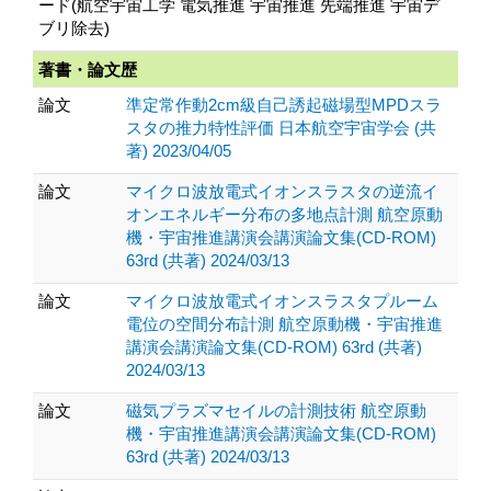
ード(航空宇宙工学 電気推進 宇宙推進 先端推進 宇宙デ
ブリ除去)
著書・論文歴
論文
準定常作動2cm級自己誘起磁場型MPDスラ
スタの推力特性評価 日本航空宇宙学会 (共
著) 2023/04/05
論文
マイクロ波放電式イオンスラスタの逆流イ
オンエネルギー分布の多地点計測 航空原動
機・宇宙推進講演会講演論文集(CD-ROM)
63rd (共著) 2024/03/13
論文
マイクロ波放電式イオンスラスタプルーム
電位の空間分布計測 航空原動機・宇宙推進
講演会講演論文集(CD-ROM) 63rd (共著)
2024/03/13
論文
磁気プラズマセイルの計測技術 航空原動
機・宇宙推進講演会講演論文集(CD-ROM)
63rd (共著) 2024/03/13