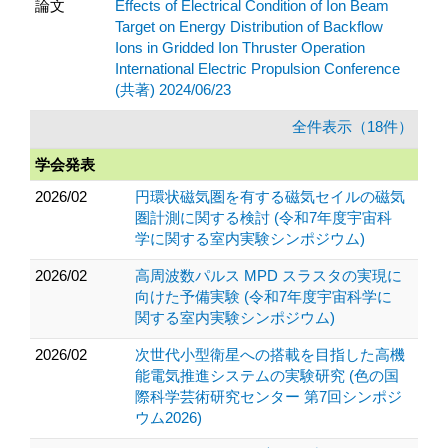
論文
Effects of Electrical Condition of Ion Beam
Target on Energy Distribution of Backflow
Ions in Gridded Ion Thruster Operation
International Electric Propulsion Conference
(共著) 2024/06/23
全件表示（18件）
学会発表
2026/02
円環状磁気圏を有する磁気セイルの磁気
圏計測に関する検討 (令和7年度宇宙科
学に関する室内実験シンポジウム)
2026/02
高周波数パルス MPD スラスタの実現に
向けた予備実験 (令和7年度宇宙科学に
関する室内実験シンポジウム)
2026/02
次世代小型衛星への搭載を目指した高機
能電気推進システムの実験研究 (色の国
際科学芸術研究センター 第7回シンポジ
ウム2026)