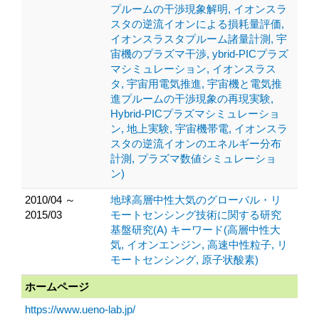
プルームの干渉現象解明, イオンスラ
スタの逆流イオンによる損耗量評価,
イオンスラスタプルーム諸量計測, 宇
宙機のプラズマ干渉, ybrid-PICプラズ
マシミュレーション, イオンスラス
タ, 宇宙用電気推進, 宇宙機と電気推
進プルームの干渉現象の再現実験,
Hybrid-PICプラズマシミュレーショ
ン, 地上実験, 宇宙機帯電, イオンスラ
スタの逆流イオンのエネルギー分布
計測, プラズマ数値シミュレーショ
ン)
2010/04 ～
地球高層中性大気のグローバル・リ
2015/03
モートセンシング技術に関する研究
基盤研究(A) キーワード(高層中性大
気, イオンエンジン, 高速中性粒子, リ
モートセンシング, 原子状酸素)
ホームページ
https://www.ueno-lab.jp/