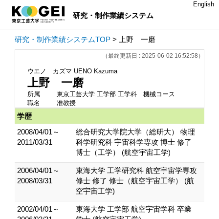
English
研究・制作業績システム
研究・制作業績システムTOP
> 上野 一磨
（最終更新日 : 2025-06-02 16:52:58）
ウエノ カズマ
UENO Kazuma
上野 一磨
所属
東京工芸大学 工学部 工学科 機械コース
職名
准教授
学歴
2008/04/01～
総合研究大学院大学（総研大） 物理
2011/03/31
科学研究科 宇宙科学専攻 博士 修了
博士（工学） (航空宇宙工学)
2006/04/01～
東海大学 工学研究科 航空宇宙学専攻
2008/03/31
修士 修了 修士（航空宇宙工学） (航
空宇宙工学)
2002/04/01～
東海大学 工学部 航空宇宙学科 卒業