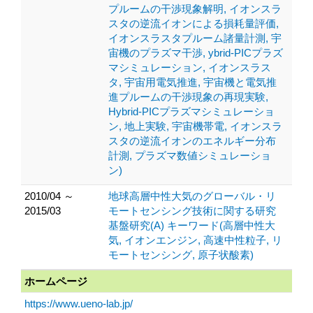
プルームの干渉現象解明, イオンスラ
スタの逆流イオンによる損耗量評価,
イオンスラスタプルーム諸量計測, 宇
宙機のプラズマ干渉, ybrid-PICプラズ
マシミュレーション, イオンスラス
タ, 宇宙用電気推進, 宇宙機と電気推
進プルームの干渉現象の再現実験,
Hybrid-PICプラズマシミュレーショ
ン, 地上実験, 宇宙機帯電, イオンスラ
スタの逆流イオンのエネルギー分布
計測, プラズマ数値シミュレーショ
ン)
2010/04 ～
地球高層中性大気のグローバル・リ
2015/03
モートセンシング技術に関する研究
基盤研究(A) キーワード(高層中性大
気, イオンエンジン, 高速中性粒子, リ
モートセンシング, 原子状酸素)
ホームページ
https://www.ueno-lab.jp/