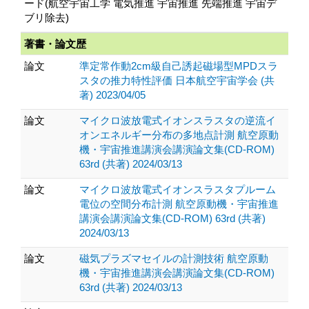
ード(航空宇宙工学 電気推進 宇宙推進 先端推進 宇宙デ
ブリ除去)
著書・論文歴
論文
準定常作動2cm級自己誘起磁場型MPDスラ
スタの推力特性評価 日本航空宇宙学会 (共
著) 2023/04/05
論文
マイクロ波放電式イオンスラスタの逆流イ
オンエネルギー分布の多地点計測 航空原動
機・宇宙推進講演会講演論文集(CD-ROM)
63rd (共著) 2024/03/13
論文
マイクロ波放電式イオンスラスタプルーム
電位の空間分布計測 航空原動機・宇宙推進
講演会講演論文集(CD-ROM) 63rd (共著)
2024/03/13
論文
磁気プラズマセイルの計測技術 航空原動
機・宇宙推進講演会講演論文集(CD-ROM)
63rd (共著) 2024/03/13