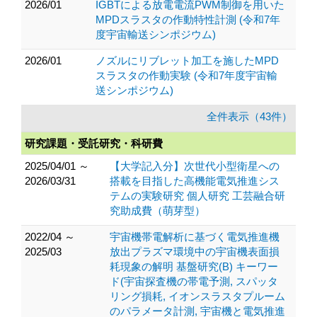
2026/01
IGBTによる放電電流PWM制御を用いた
MPDスラスタの作動特性計測 (令和7年
度宇宙輸送シンポジウム)
2026/01
ノズルにリブレット加工を施したMPD
スラスタの作動実験 (令和7年度宇宙輸
送シンポジウム)
全件表示（43件）
研究課題・受託研究・科研費
2025/04/01 ～
【大学記入分】次世代小型衛星への
2026/03/31
搭載を目指した高機能電気推進シス
テムの実験研究 個人研究 工芸融合研
究助成費（萌芽型）
2022/04 ～
宇宙機帯電解析に基づく電気推進機
2025/03
放出プラズマ環境中の宇宙機表面損
耗現象の解明 基盤研究(B) キーワー
ド(宇宙探査機の帯電予測, スパッタ
リング損耗, イオンスラスタプルーム
のパラメータ計測, 宇宙機と電気推進