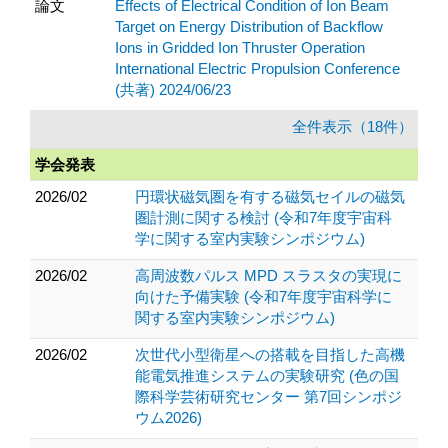
論文
Effects of Electrical Condition of Ion Beam
Target on Energy Distribution of Backflow
Ions in Gridded Ion Thruster Operation
International Electric Propulsion Conference
(共著) 2024/06/23
全件表示（18件）
学会発表
2026/02
円環状磁気圏を有する磁気セイルの磁気
圏計測に関する検討 (令和7年度宇宙科
学に関する室内実験シンポジウム)
2026/02
高周波数パルス MPD スラスタの実現に
向けた予備実験 (令和7年度宇宙科学に
関する室内実験シンポジウム)
2026/02
次世代小型衛星への搭載を目指した高機
能電気推進システムの実験研究 (色の国
際科学芸術研究センター 第7回シンポジ
ウム2026)