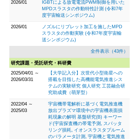
2026/01
IGBTによる放電電流PWM制御を用いた
MPDスラスタの作動特性計測 (令和7年
度宇宙輸送シンポジウム)
2026/01
ノズルにリブレット加工を施したMPD
スラスタの作動実験 (令和7年度宇宙輸
送シンポジウム)
全件表示（43件）
研究課題・受託研究・科研費
2025/04/01 ～
【大学記入分】次世代小型衛星への
2026/03/31
搭載を目指した高機能電気推進シス
テムの実験研究 個人研究 工芸融合研
究助成費（萌芽型）
2022/04 ～
宇宙機帯電解析に基づく電気推進機
2025/03
放出プラズマ環境中の宇宙機表面損
耗現象の解明 基盤研究(B) キーワー
ド(宇宙探査機の帯電予測, スパッタ
リング損耗, イオンスラスタプルーム
のパラメータ計測, 宇宙機と電気推進