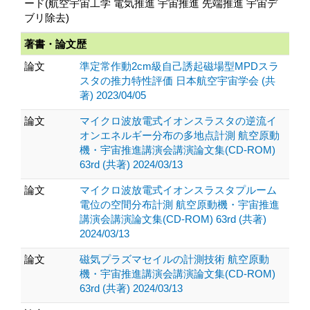
ード(航空宇宙工学 電気推進 宇宙推進 先端推進 宇宙デ
ブリ除去)
著書・論文歴
論文
準定常作動2cm級自己誘起磁場型MPDスラ
スタの推力特性評価 日本航空宇宙学会 (共
著) 2023/04/05
論文
マイクロ波放電式イオンスラスタの逆流イ
オンエネルギー分布の多地点計測 航空原動
機・宇宙推進講演会講演論文集(CD-ROM)
63rd (共著) 2024/03/13
論文
マイクロ波放電式イオンスラスタプルーム
電位の空間分布計測 航空原動機・宇宙推進
講演会講演論文集(CD-ROM) 63rd (共著)
2024/03/13
論文
磁気プラズマセイルの計測技術 航空原動
機・宇宙推進講演会講演論文集(CD-ROM)
63rd (共著) 2024/03/13