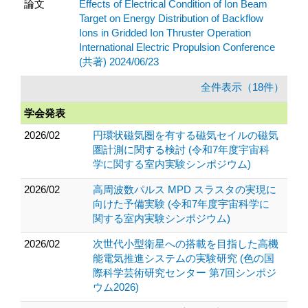
論文
Effects of Electrical Condition of Ion Beam
Target on Energy Distribution of Backflow
Ions in Gridded Ion Thruster Operation
International Electric Propulsion Conference
(共著) 2024/06/23
全件表示（18件）
学会発表
2026/02
円環状磁気圏を有する磁気セイルの磁気
圏計測に関する検討 (令和7年度宇宙科
学に関する室内実験シンポジウム)
2026/02
高周波数パルス MPD スラスタの実現に
向けた予備実験 (令和7年度宇宙科学に
関する室内実験シンポジウム)
2026/02
次世代小型衛星への搭載を目指した高機
能電気推進システムの実験研究 (色の国
際科学芸術研究センター 第7回シンポジ
ウム2026)