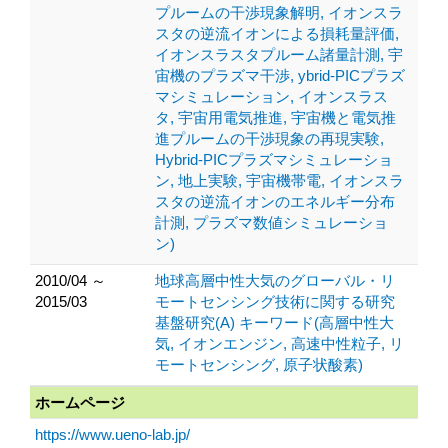
プルームの干渉現象解明, イオンスラ
スタの逆流イオンによる損耗量評価,
イオンスラスタプルーム諸量計測, 宇
宙機のプラズマ干渉, ybrid-PICプラズ
マシミュレーション, イオンスラス
タ, 宇宙用電気推進, 宇宙機と電気推
進プルームの干渉現象の再現実験,
Hybrid-PICプラズマシミュレーショ
ン, 地上実験, 宇宙機帯電, イオンスラ
スタの逆流イオンのエネルギー分布
計測, プラズマ数値シミュレーショ
ン)
2010/04 ～
地球高層中性大気のグローバル・リ
2015/03
モートセンシング技術に関する研究
基盤研究(A) キーワード(高層中性大
気, イオンエンジン, 高速中性粒子, リ
モートセンシング, 原子状酸素)
ホームページ
https://www.ueno-lab.jp/