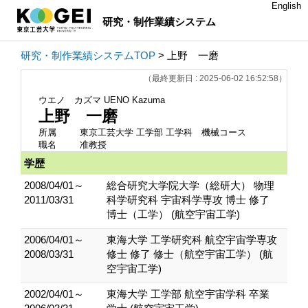
English
研究・制作業績システム
研究・制作業績システムTOP
> 上野 一磨
（最終更新日 : 2025-06-02 16:52:58）
ウエノ カズマ
UENO Kazuma
上野 一磨
所属
東京工芸大学 工学部 工学科 機械コース
職名
准教授
学歴
2008/04/01～
総合研究大学院大学（総研大） 物理
2011/03/31
科学研究科 宇宙科学専攻 博士 修了
博士（工学） (航空宇宙工学)
2006/04/01～
東海大学 工学研究科 航空宇宙学専攻
2008/03/31
修士 修了 修士（航空宇宙工学） (航
空宇宙工学)
2002/04/01～
東海大学 工学部 航空宇宙学科 卒業