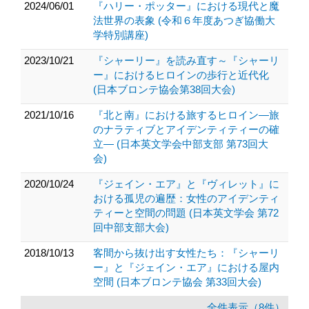
2024/06/01
『ハリー・ポッター』における現代と魔
法世界の表象 (令和６年度あつぎ協働大
学特別講座)
2023/10/21
『シャーリー』を読み直す～『シャーリ
ー』におけるヒロインの歩行と近代化
(日本ブロンテ協会第38回大会)
2021/10/16
『北と南』における旅するヒロイン―旅
のナラティブとアイデンティティーの確
立― (日本英文学会中部支部 第73回大
会)
2020/10/24
『ジェイン・エア』と『ヴィレット』に
おける孤児の遍歴：女性のアイデンティ
ティーと空間の問題 (日本英文学会 第72
回中部支部大会)
2018/10/13
客間から抜け出す女性たち：『シャーリ
ー』と『ジェイン・エア』における屋内
空間 (日本ブロンテ協会 第33回大会)
全件表示（8件）