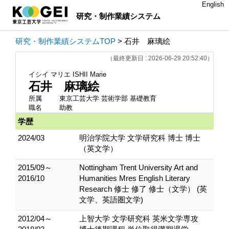
English
研究・制作業績システム
研究・制作業績システムTOP
> 石井 麻璃絵
（最終更新日 : 2026-06-29 20:52:40）
イシイ マリエ
ISHII Marie
石井 麻璃絵
所属
東京工芸大学 芸術学部 基礎教育
職名
助教
学歴
2024/03
明治学院大学 文学研究科 博士 博士
（英文学）
2015/09～
Nottingham Trent University Art and
2016/10
Humanities Mres English Literary
Research 修士 修了 修士（文学） (英
文学、英語圏文学)
2012/04～
上智大学 文学研究科 英米文学専攻