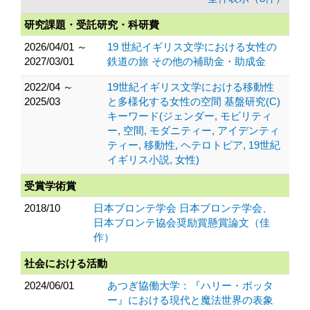
研究課題・受託研究・科研費
2026/04/01 ～
19 世紀イギリス文学における女性の
2027/03/01
鉄道の旅 その他の補助金・助成金
2022/04 ～
19世紀イギリス文学における移動性
2025/03
と多様化する女性の空間 基盤研究(C)
キーワード(ジェンダー, モビリティ
ー, 空間, モダニティー, アイデンティ
ティー, 移動性, ヘテロトピア, 19世紀
イギリス小説, 女性)
受賞学術賞
2018/10
日本ブロンテ学会 日本ブロンテ学会、
日本ブロンテ協会奨励賞懸賞論文（佳
作）
社会における活動
2024/06/01
あつぎ協働大学：『ハリー・ポッタ
ー』における現代と魔法世界の表象