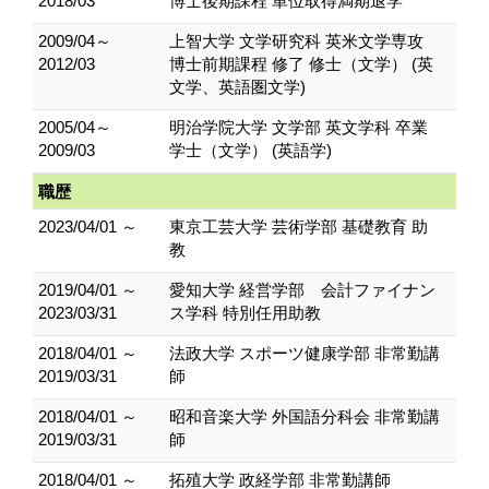
2018/03
博士後期課程 単位取得満期退学
2009/04～
上智大学 文学研究科 英米文学専攻
2012/03
博士前期課程 修了 修士（文学） (英
文学、英語圏文学)
2005/04～
明治学院大学 文学部 英文学科 卒業
2009/03
学士（文学） (英語学)
職歴
2023/04/01 ～
東京工芸大学 芸術学部 基礎教育 助
教
2019/04/01 ～
愛知大学 経営学部 会計ファイナン
2023/03/31
ス学科 特別任用助教
2018/04/01 ～
法政大学 スポーツ健康学部 非常勤講
2019/03/31
師
2018/04/01 ～
昭和音楽大学 外国語分科会 非常勤講
2019/03/31
師
2018/04/01 ～
拓殖大学 政経学部 非常勤講師