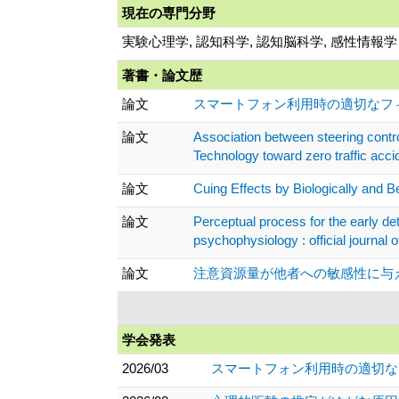
現在の専門分野
実験心理学, 認知科学, 認知脳科学, 感性情報学
著書・論文歴
論文
スマートフォン利用時の適切なフィー
論文
Association between steering contr
Technology toward zero traffic ac
論文
Cuing Effects by Biologically and
論文
Perceptual process for the early de
psychophysiology : official journa
論文
注意資源量が他者への敏感性に与える影響：事象関連
学会発表
2026/03
スマートフォン利用時の適切なフィ