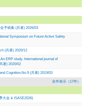
 (共著) 2026/03
national Symposium on Future Active Safety
arch (共著) 2020/12
An ERP study. International journal of
頁 (共著) 2020/02
nition,No.9 (共著) 2019/03
全件表示（17件）
 ISASE2026)