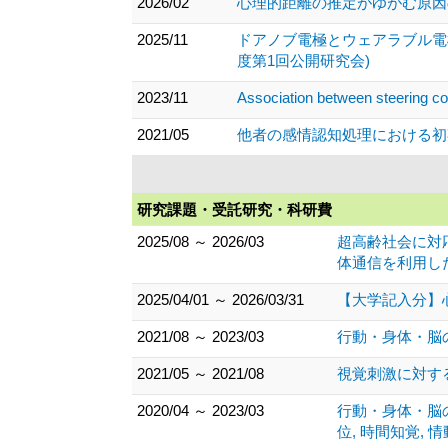
2026/02
心理的距離の推定がゆがむ原因の
2025/11
ドアノブ電極とウェアラブル電
度第1回公開研究会)
2023/11
Association between steering co
2021/05
他者の感情認知処理における初期メ
研究課題・受託研究・科研費
2025/08 ～ 2026/03
超高齢社会に対
体通信を利用し
2025/04/01 ～ 2026/03/31
【大学記入分】
2021/08 ～ 2023/03
行動・身体・脳
2021/05 ～ 2021/08
視覚刺激に対す
2020/04 ～ 2023/03
行動・身体・脳
位, 時間知覚, 情