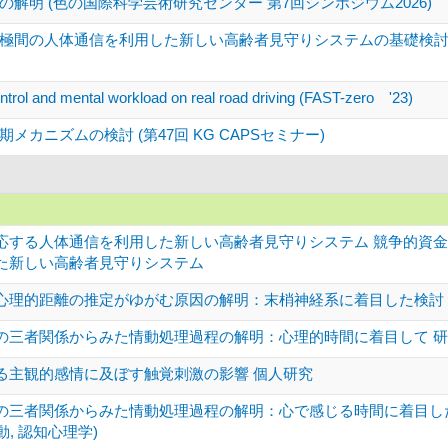
解明 (色の国際科学芸術研究センター 第7回シンポジウム2026)
極間の人体通信を利用した新しい高齢者見守りシステムの基礎検討 (
ntrol and mental workload on real road driving (FAST-zero '23)
カニズムの検討 (第47回 KG CAPSセミナー)
応する人体通信を利用した新しい高齢者見守りシステム 競争的資金
た新しい高齢者見守りシステム
心理的距離の推定がゆがむ原因の解明：末梢神経系に着目した検討 
の三者関係からみた情動処理過程の解明：心理的時間に着目して 
る主観的感情に及ぼす触覚刺激の影響 個人研究
の三者関係からみた情動処理過程の解明：心で感じる時間に着目した
動, 認知心理学)