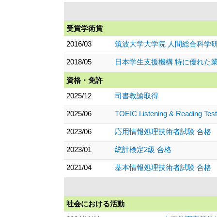
受賞学術賞
2016/03
筑波大学大学院 人間総合科学
2018/05
日本学生支援機構 特に優れた
資格・免許
2025/12
司書教諭取得
2025/06
TOEIC Listening & Reading T
2023/06
応用情報処理技術者試験 合格
2023/01
統計検定2級 合格
2021/04
基本情報処理技術者試験 合格
社会における活動