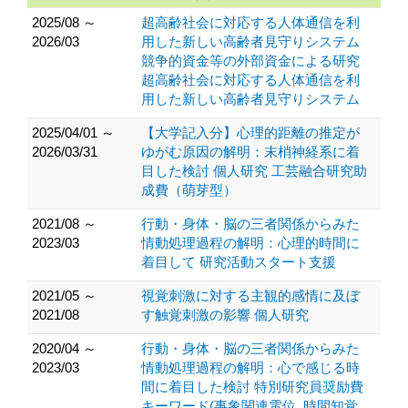
2025/08 ～
超高齢社会に対応する人体通信を利
2026/03
用した新しい高齢者見守りシステム
競争的資金等の外部資金による研究
超高齢社会に対応する人体通信を利
用した新しい高齢者見守りシステム
2025/04/01 ～
【大学記入分】心理的距離の推定が
2026/03/31
ゆがむ原因の解明：末梢神経系に着
目した検討 個人研究 工芸融合研究助
成費（萌芽型）
2021/08 ～
行動・身体・脳の三者関係からみた
2023/03
情動処理過程の解明：心理的時間に
着目して 研究活動スタート支援
2021/05 ～
視覚刺激に対する主観的感情に及ぼ
2021/08
す触覚刺激の影響 個人研究
2020/04 ～
行動・身体・脳の三者関係からみた
2023/03
情動処理過程の解明：心で感じる時
間に着目した検討 特別研究員奨励費
キーワード(事象関連電位, 時間知覚,