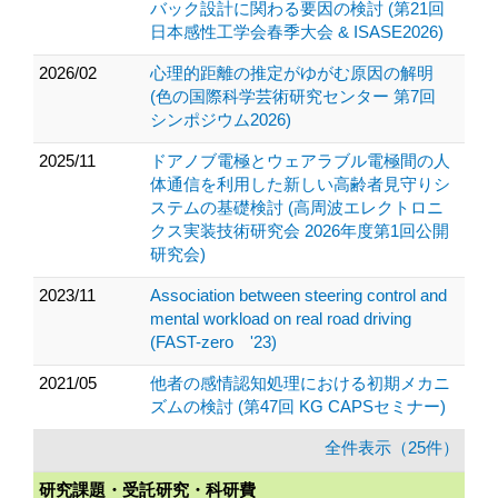
バック設計に関わる要因の検討 (第21回
日本感性工学会春季大会 & ISASE2026)
2026/02
心理的距離の推定がゆがむ原因の解明
(色の国際科学芸術研究センター 第7回
シンポジウム2026)
2025/11
ドアノブ電極とウェアラブル電極間の人
体通信を利用した新しい高齢者見守りシ
ステムの基礎検討 (高周波エレクトロニ
クス実装技術研究会 2026年度第1回公開
研究会)
2023/11
Association between steering control and
mental workload on real road driving
(FAST-zero '23)
2021/05
他者の感情認知処理における初期メカニ
ズムの検討 (第47回 KG CAPSセミナー)
全件表示（25件）
研究課題・受託研究・科研費