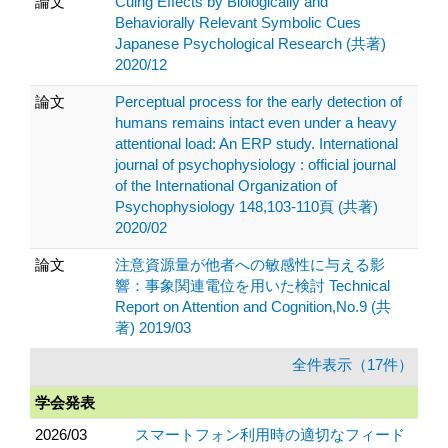
論文
Cuing Effects by Biologically and
Behaviorally Relevant Symbolic Cues
Japanese Psychological Research (共著)
2020/12
論文
Perceptual process for the early detection of
humans remains intact even under a heavy
attentional load: An ERP study. International
journal of psychophysiology : official journal
of the International Organization of
Psychophysiology 148,103-110頁 (共著)
2020/02
論文
注意資源量が他者への敏感性に与える影
響：事象関連電位を用いた検討 Technical
Report on Attention and Cognition,No.9 (共
著) 2019/03
全件表示（17件）
学会発表
2026/03
スマートフォン利用時の適切なフィード