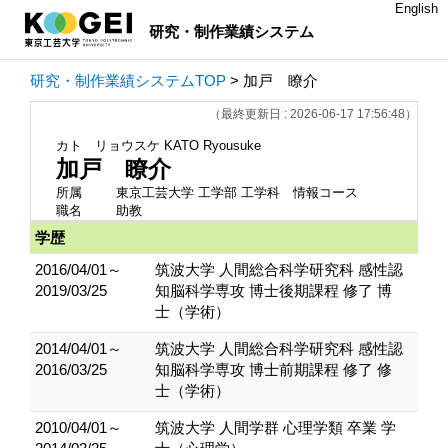
English
研究・制作業績システム
研究・制作業績システムTOP
> 加戸 瞭介
（最終更新日 : 2026-06-17 17:56:48）
カト リョウスケ
KATO Ryousuke
加戸 瞭介
所属
東京工芸大学 工学部 工学科 情報コース
職名
助教
学歴
2016/04/01～
筑波大学 人間総合科学研究科 感性認
2019/03/25
知脳科学専攻 博士後期課程 修了 博
士（学術）
2014/04/01～
筑波大学 人間総合科学研究科 感性認
2016/03/25
知脳科学専攻 博士前期課程 修了 修
士（学術）
2010/04/01～
筑波大学 人間学群 心理学類 卒業 学