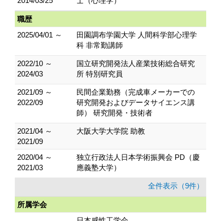
2014/03/25
士（心理学）
職歴
2025/04/01 ～
田園調布学園大学 人間科学部心理学
科 非常勤講師
2022/10 ～
国立研究開発法人産業技術総合研究
2024/03
所 特別研究員
2021/09 ～
民間企業勤務（完成車メーカーでの
2022/09
研究開発およびデータサイエンス講
師） 研究開発・技術者
2021/04 ～
大阪大学大学院 助教
2021/09
2020/04 ～
独立行政法人日本学術振興会 PD（慶
2021/03
應義塾大学）
全件表示（9件）
所属学会
日本感性工学会