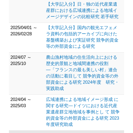
【大学記入分】日・独の近代産業遺
産群における広域連携による地域イ
メージデザインの比較研究 若手研究
2025/04/01 ～
【大学記入分】国内の観光エフェメ
2026/02/28
ラ資料の包括的アーカイブに向けた
基盤構築および実証研究 競争的資金
等の外部資金による研究
2024/07 ～
農山漁村地域の住生活向上における
2025/10
歴史的景観と地域間連携の役割
―「フランスの最も美しい村」連合
の活動に着目して 競争的資金等の外
部資金による研究 2024年度 研究・
実践助成
2024/04 ～
広域連携による地域イメージ形成 に
2025/03
関する研究―ドイツにおける近代産
業遺産群立地地域を事例とし て 競争
的資金等の外部資金による研究 2023
年度研究助成