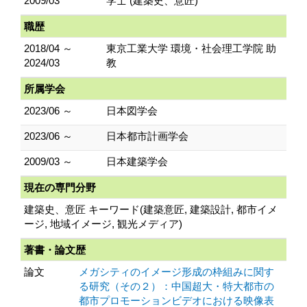
2009/03
学士 (建築史、意匠)
職歴
2018/04 ～
東京工業大学 環境・社会理工学院 助
2024/03
教
所属学会
2023/06 ～
日本図学会
2023/06 ～
日本都市計画学会
2009/03 ～
日本建築学会
現在の専門分野
建築史、意匠 キーワード(建築意匠, 建築設計, 都市イメ
ージ, 地域イメージ, 観光メディア)
著書・論文歴
論文
メガシティのイメージ形成の枠組みに関す
る研究（その２）：中国超大・特大都市の
都市プロモーションビデオにおける映像表