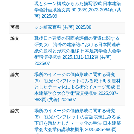
現とシーン構成からみた描写形式 日本建築
学会計画系論文集 90 (835),2073-2084頁 (共
著) 2025/09
著書
シン町家百科 (共著) 2025/08
論文
戦後日本建築の国際的評価の変遷に関する
研究(3) 海外の建築誌における日本関連表
紙の題材と形式の推移 日本建築学会大会学
術講演梗概集 2025,1011-1012頁 (共著)
2025/07
論文
場所のイメージの価値形成に関する研究
(9) 観光パンフレットにみる城下町を題材
としたテーマ化による街のイメージ形成 日
本建築学会大会学術講演梗概集 2025,987-
988頁 (共著) 2025/07
論文
場所のイメージの価値形成に関する研究
(8) 観光パンフレットの言語表現にみる城
下町を題材としたテーマ化の手法 日本建築
学会大会学術講演梗概集 2025,985-986頁