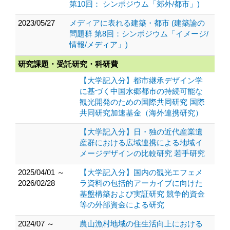
第10回： シンポジウム「郊外/都市」)
2023/05/27
メディアに表れる建築・都市 (建築論の
問題群 第8回：シンポジウム「イメージ/
情報/メディア」)
研究課題・受託研究・科研費
【大学記入分】都市継承デザイン学
に基づく中国水郷都市の持続可能な
観光開発のための国際共同研究 国際
共同研究加速基金（海外連携研究）
【大学記入分】日・独の近代産業遺
産群における広域連携による地域イ
メージデザインの比較研究 若手研究
2025/04/01 ～
【大学記入分】国内の観光エフェメ
2026/02/28
ラ資料の包括的アーカイブに向けた
基盤構築および実証研究 競争的資金
等の外部資金による研究
2024/07 ～
農山漁村地域の住生活向上における