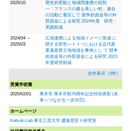
2025/10
歴史的景観と地域間連携の役割
―「フランスの最も美しい村」連合
の活動に着目して 競争的資金等の外
部資金による研究 2024年度 研究・
実践助成
2024/04 ～
広域連携による地域イメージ形成 に
2025/03
関する研究―ドイツにおける近代産
業遺産群立地地域を事例とし て 競争
的資金等の外部資金による研究 2023
年度研究助成
全件表示（9件）
受賞学術賞
2025/02/01
厚木市 厚木市制70周年記念特別表彰 (未
来へつながる一歩功労)
ホームページ
Katsuki Lab 東京工芸大学 建築意匠Ⅱ研究室