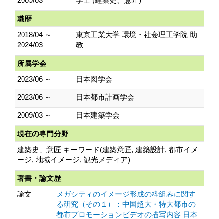
2009/03
学士 (建築史、意匠)
職歴
2018/04 ～
東京工業大学 環境・社会理工学院 助
2024/03
教
所属学会
2023/06 ～
日本図学会
2023/06 ～
日本都市計画学会
2009/03 ～
日本建築学会
現在の専門分野
建築史、意匠 キーワード(建築意匠, 建築設計, 都市イメ
ージ, 地域イメージ, 観光メディア)
著書・論文歴
論文
メガシティのイメージ形成の枠組みに関す
る研究（その１）：中国超大・特大都市の
都市プロモーションビデオの描写内容 日本