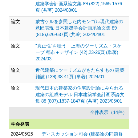
建築学会計画系論文集 89 (822),1565-1576
頁 (共著) 2024/08/01
論文
蒙古ゲルを参照した内モンゴル現代建築の
意匠表現 日本建築学会計画系論文集 89
(818),626-637頁 (共著) 2024/04/01
論文
”真正性”を嗤う 上海のツーリズム・スケ
ープ 都市＋デザイン (42),23-26頁 (単著)
2024/03
論文
近代建築にツーリズムがもたらすもの 建築
雑誌 (139),38-41頁 (単著) 2024/01
論文
現代日本の建築家の住宅設計論にみられる
建築の組成モデル 日本建築学会計画系論文
集 88 (807),1837-1847頁 (共著) 2023/05/01
全件表示（14件）
学会発表
2024/05/25
ディスカッション司会 (建築論の問題群