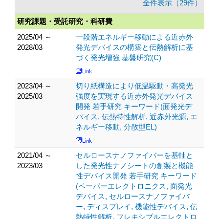
全件表示（29件）
研究課題・受託研究・科研費
2025/04 ～
一段階エネルギー移動による近赤外
2028/03
発光デバイスの構築と伝熱解析に基
づく発光増強 基盤研究(C)
2023/04 ～
切り紙構造により低温駆動・高発光
2025/03
強度を実現する近赤外発光デバイス
開発 若手研究 キーワード(面発光デ
バイス, 伝熱特性解析, 近赤外光源, エ
ネルギー移動, 分散型EL)
2021/04 ～
セルロースナノファイバーを基軸と
2023/03
した発光性ナノシートの創製と機能
性デバイス開発 若手研究 キーワード
(ペーパーエレクトロニクス, 面発光
デバイス, セルロースナノファイバ
ー, ディスプレイ, 機能性デバイス, 伝
熱特性解析, フレキシブルエレクトロ