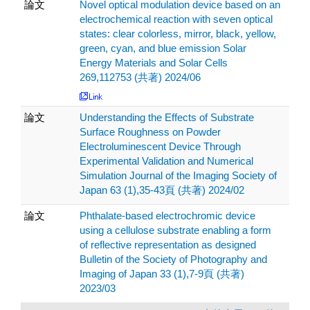
論文
Novel optical modulation device based on an
electrochemical reaction with seven optical
states: clear colorless, mirror, black, yellow,
green, cyan, and blue emission Solar
Energy Materials and Solar Cells
269,112753 (共著) 2024/06
論文
Understanding the Effects of Substrate
Surface Roughness on Powder
Electroluminescent Device Through
Experimental Validation and Numerical
Simulation Journal of the Imaging Society of
Japan 63 (1),35-43頁 (共著) 2024/02
論文
Phthalate-based electrochromic device
using a cellulose substrate enabling a form
of reflective representation as designed
Bulletin of the Society of Photography and
Imaging of Japan 33 (1),7-9頁 (共著)
2023/03