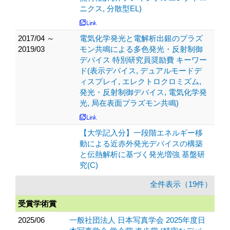
ニクス, 分散型EL)
2017/04 ～
電気化学発光と電解析出銀のプラズ
2019/03
モン共鳴による多色発光・反射制御
デバイス 特別研究員奨励費 キーワー
ド(表示デバイス, デュアルモードデ
ィスプレイ, エレクトロクロミズム,
発光・反射制御デバイス, 電気化学発
光, 局在表面プラズモン共鳴)
【大学記入分】一段階エネルギー移
動による近赤外発光デバイスの構築
と伝熱解析に基づく発光増強 基盤研
究(C)
全件表示（19件）
受賞学術賞
2025/06
一般社団法人 日本写真学会 2025年度日