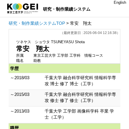
English
研究・制作業績システム
研究・制作業績システムTOP
> 常安 翔太
（最終更新日 : 2026-06-04 12:16:38）
ツネヤス ショウタ
TSUNEYASU Shota
常安 翔太
所属
東京工芸大学 工学部 工学科 情報コース
職名
助教
学歴
～2018/03
千葉大学 融合科学研究科 情報科学専
攻 博士 修了 博士（工学）
～2015/03
千葉大学 融合科学研究科 情報科学専
攻 修士 修了 修士（工学）
～2013/03
千葉大学 工学部 画像科学科 卒業 学
士（工学）
職歴